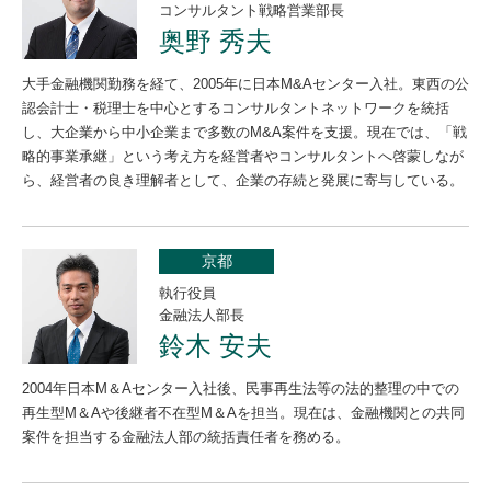
コンサルタント戦略営業部長
奥野 秀夫
大手金融機関勤務を経て、2005年に日本M&Aセンター入社。東西の公
認会計士・税理士を中心とするコンサルタントネットワークを統括
し、大企業から中小企業まで多数のM&A案件を支援。現在では、「戦
略的事業承継」という考え方を経営者やコンサルタントへ啓蒙しなが
ら、経営者の良き理解者として、企業の存続と発展に寄与している。
京都
執行役員
金融法人部長
鈴木 安夫
2004年日本M＆Aセンター入社後、民事再生法等の法的整理の中での
再生型M＆Aや後継者不在型M＆Aを担当。現在は、金融機関との共同
案件を担当する金融法人部の統括責任者を務める。