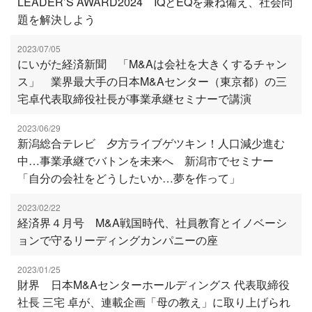
LEADER’S AWARD2024 IQとEQを兼ね備え、社会問
題を解決しよう
2023/07/05
にいがた経済新聞 「M&Aは会社を大きくするチャン
ス」 業界最大手の日本M&Aセンター（東京都）の三
宅卓代表取締役社長が事業承継セミナーで講演
2023/06/29
新潟総合テレビ 夕方ライブゲツキン！人口減少進む
中…事業承継でバトンを未来へ 新潟市でセミナー
「自分の会社をどうしたいか…夢を作って」
2023/02/22
経済界４月号 M&A戦国時代、社員教育とイノベーシ
ョンで守るリーディングカンパニーの座
2023/01/25
財界 日本M&Aセンターホールディングス 代表取締役
社長 三宅 卓が、連載企画「母の教え」に取り上げられ