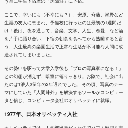
う為に学生下宿屋の「虎陽荘」に下宿。
ここで、幸いにも（不幸にも？）、安原、斉藤、瀬野など
生涯の友人に恵まれ、予備校に行ったのは最初の1週間だ
け！後は、夜を通して、音楽、文学、人生、恋愛、など酒
を片手に語り合い、下宿の朝食を食べてから熟睡すると言
う、人生最高の楽園生活で正常な生活が不可能な人間に改
造されてしまいました。
その勢いを駆って大学入学後も「プロの写真家になる！」
との幻想が消えず、暗室に篭りっきり。お陰で、社会に出
たのは1浪人2留年の3年遅れでした。 その頃、写真のテー
マにしていた「人間疎外」を解決するツールがコンピュー
タと信じ、コンピュータ会社のオリベッティに就職。
1977年、日本オリベッティ入社
オリベッティでは、工学部出身だったのでソフト部門を志