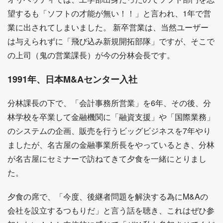
望するも「ソフトの才能が無い！！」と言われ、1年で営
業に出されてしまいました。 新卒営業は、当然ユーザー
は与えられずに「飛び込み新規開拓部隊」ですが、そこで
の上司（鬼の営業課長）が今の分林会長です。
1991年、日本M&Aセンター入社
分林課長の下で、「会計事務所営業」を6年、その後、分
林学校を卒業して金融機関に「融資支援」や「国際業務」
のシステムの企画、販売を行うビッグビジネスを7年やり
ましたが、名古屋の金融事業所長をやっているとき、分林
が名古屋にセミナーで訪ねてきて夕食を一緒にとりまし
た。
夕食の席で、「今度、後継者問題を解決する為にM&Aの
会社を設立するつもりだ」と言う話を聴き、これはぜひ参