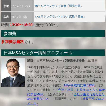
ホテルグランヴィア京都「源氏の間」
京都
7月25日（火）
シェラトングランドホテル広島「美波」
広島
6月7日（水）
時間
13:30〜16:20
（受付13:00〜）
参加費
参加費は無料
です。
日本M&Aセンター講師プロフィール
講師：日本M&Aセンター 代表取締役社長 三宅 卓
1991年日本M&Aセンターの設立に参画。2007年に東証
一部上場に導く。以来、中小企業の後継者問題を解決す
るための友好的M&A支援を行い、実績は数百件に上る。
中堅・中小企業M&Aの第一人者として年間に50件以上の
講演活動を行う。著書に「
M&Aを成功に導くPMI
」（プ
レジデント社刊）・「
会社・社員・お客様 みんなを幸せ
にするM&A
」（あさ出版刊）・「
会社が生まれ変わるた
めに必要なこと
」（経済界刊）など。（
社長三宅プロフ
ィール
）