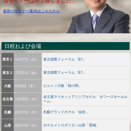
当セミナーは終了致しました。
最新のセミナー案内はこちらから
日程および会場
東京１
6月27日（火）
東京国際フォーラム「B7」
東京国際フォーラム「B7」
東京２
7月21日（金）
ヒルトン大阪「桜の間」
大阪
6月8日（木）
名古屋マリオットアソシアホテル
「タワーズボールル
名古屋
6月28日（水）
ーム」
札幌グランドホテル「金枝」
札幌
6月12日（月）
ホテルメトロポリタン山形「霞城」
山形
6月13日（火）