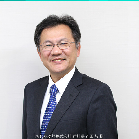
あしだ冷熱株式会社 前社長 芦田 毅 様