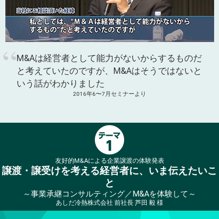
M&Aは経営者として能力がないから
するものだ
と考えていたのですが、
M&Aはそうではない
と
いう話がわかりました
2016年6〜7月セミナーより
友好的M&Aによる企業譲渡の体験発表
譲渡・譲受けを考える経営者に、いま伝えたいこ
と
～事業承継コンサルティング／M&Aを体験して～
あしだ冷熱株式会社 前社長 芦田 毅 様