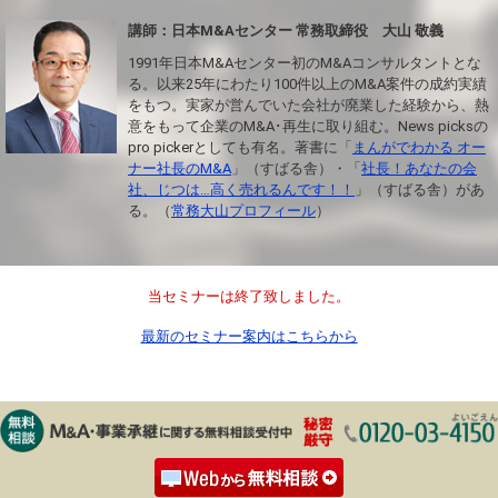
講師：日本M&Aセンター 常務取締役 大山 敬義
1991年日本M&Aセンター初のM&Aコンサルタントとな
る。以来25年にわたり100件以上のM&A案件の成約実績
をもつ。実家が営んでいた会社が廃業した経験から、熱
意をもって企業のM&A･再生に取り組む。News picksの
pro pickerとしても有名。著書に「
まんがでわかる オー
ナー社長のM&A
」（すばる舎）・「
社長！あなたの会
社、じつは…高く売れるんです！！
」（すばる舎）があ
る。（
常務大山プロフィール
）
当セミナーは終了致しました。
最新のセミナー案内はこちらから
M&A無料相談