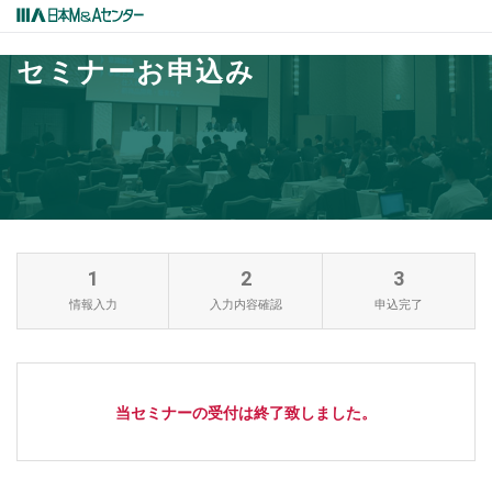
セミナーお申込み
1
2
3
情報入力
入力内容確認
申込完了
当セミナーの受付は終了致しました。