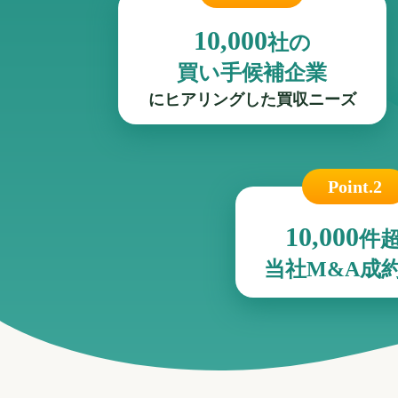
10,000
社の
買い手候補企業
にヒアリングした買収ニーズ
Point.2
10,000
件
当社M&A成