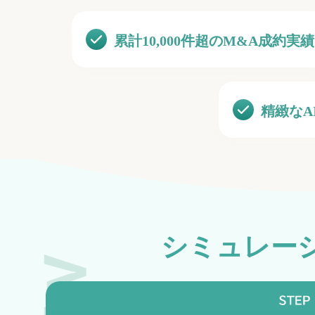
累計
10,000
件超のM&A成約実績
精緻な
シミュレー