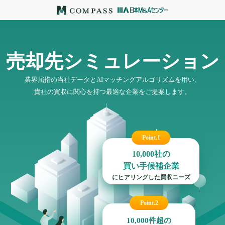
売却先シミュレーション
業界屈指の当社データとAIマッチングアルゴリズムを用い、
貴社の買収に関心を持つ最適な企業をご提案します。
Point.1
10,000
社の
買い手候補企業
にヒアリングした買収ニーズ
Point.2
10,000
件超の