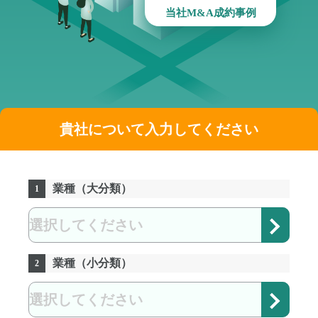
当社M&A成約事例
貴社について入力してください
業種（大分類）
1
業種（小分類）
2