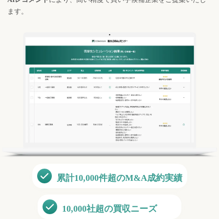
ます。
累計
10,000
件超のM&A成約実績
10,000
社超の買収ニーズ