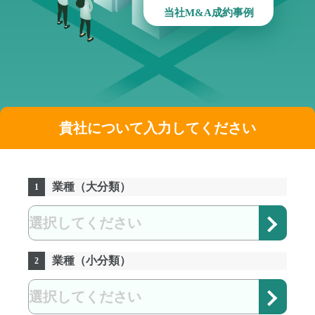
当社M&A成約事例
貴社について入力してください
業種（大分類）
1
業種（小分類）
2