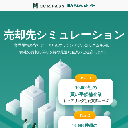
売却先シミュレーション
業界屈指の当社データとAIマッチングアルゴリズムを用い、
貴社の買収に関心を持つ最適な企業をご提案します。
Point.1
10,000
社の
買い手候補企業
にヒアリングした買収ニーズ
Point.2
10,000
件超の