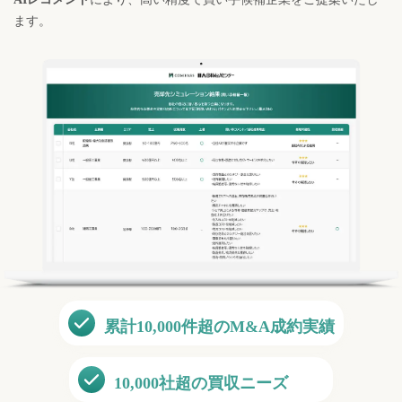
ます。
累計
10,000
件超のM&A成約実績
10,000
社超の買収ニーズ