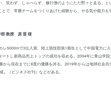
い、笑わず、しゃべらず、修行僧のようにただ黙々と走る」と
ことで、常勝チームをつくりあげた経験から、やる気や能力を
部 教授 原 晋 様
カレ5000mで3位入賞。陸上競技部第1期生として中国電力に
ートし新商品売上トップの成功を収める。2004年に青山学
優勝から現在までに8度の優勝を誇る。2019年からは地球社会
大成』（ビジネス社刊）などがある。