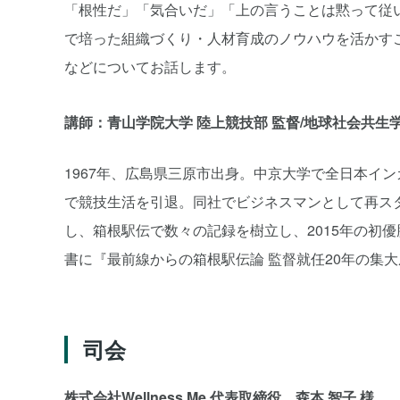
「根性だ」「気合いだ」「上の言うことは黙って従
で培った組織づくり・人材育成のノウハウを活かす
などについてお話します。
講師：青山学院大学 陸上競技部 監督/地球社会共生学
1967年、広島県三原市出身。中京大学で全日本イン
で競技生活を引退。同社でビジネスマンとして再スタ
し、箱根駅伝で数々の記録を樹立し、2015年の初
書に『最前線からの箱根駅伝論 監督就任20年の集
司会
株式会社Wellness Me 代表取締役 森本 智子 様