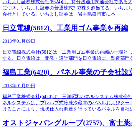
いちよし証券株式会社(8624)は、持分法適用関連会社で
につき、いちよし証券の普通株式3.33株を割当てる。いちよし
会社としている。いちよし証券は、岩手県盛岡市に本
日立電線(5812)、工業用ゴム事業を再編
2013年01月09日
日立電線株式会社(5812)は、工業用ゴム事業の再編の一環
する。日立電線は、開発・設計部門を日立電線に、製造部門を
福島工業(6420)、パネル事業の子会社
2013年01月09日
福島工業株式会社(6420)は、三洋昭和パネルシステム株式
ネルシステムは、プレハブ式冷凍冷蔵庫のパネルおよびクー
けることにより、現状仕入れ調達を行っているパネルを自社
オストジャパングループ(2757)、富士