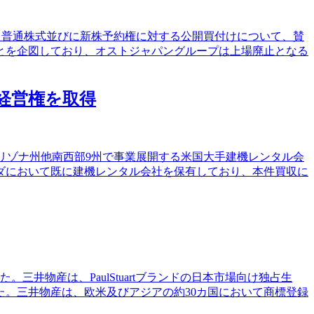
よる普通株式並びに新株予約権に対する公開買付けについて、賛
とを企図しており、オストジャパングループは上場廃止となる
の経営権を取得
アリゾナ州他南西部9州で事業展開する米国大手建機レンタル会
ダにおいて既に建機レンタル会社を保有しており、本件買収に
得した。三井物産は、PaulStuartブランドの日本市場向け独占生
。三井物産は、欧米及びアジアの約30カ国において商標登録