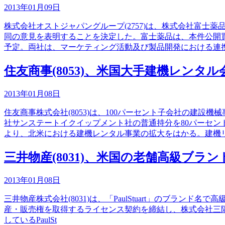
2013年01月09日
株式会社オストジャパングループ(2757)は、株式会社富
同の意見を表明することを決定した。富士薬品は、本件公開
予定。両社は、マーケティング活動及び製品開発における連
住友商事(8053)、米国大手建機レン
2013年01月08日
住友商事株式会社(8053)は、100パーセント子会社の建
社サンステートイクイップメント社の普通持分を80パーセ
より、北米における建機レンタル事業の拡大をはかる。建機
三井物産(8031)、米国の老舗高級ブランドP
2013年01月08日
三井物産株式会社(8031)は、「PaulStuart」のブランド名で
産・販売権を取得するライセンス契約を締結し、株式会社三
しているPaulSt