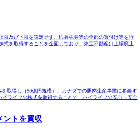
数の上限及び下限を設定せず、応募株券等の全部の買付け等を行
通株式を取得することを企図しており、東宝不動産は上場廃止
の33.4%を取得し（50億円規模）、カナダでの豚肉生産事業に参画す
ハイライフの株式を取得することで、ハイライフの安心・安全
メントを買収