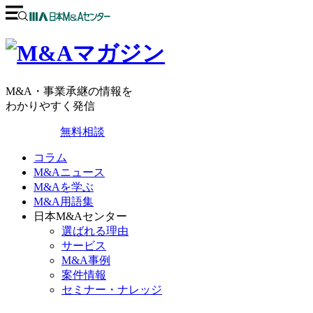
M&A・事業承継の情報を
わかりやすく発信
無料相談
コラム
M&Aニュース
M&Aを学ぶ
M&A用語集
日本M&Aセンター
選ばれる理由
サービス
M&A事例
案件情報
セミナー・ナレッジ