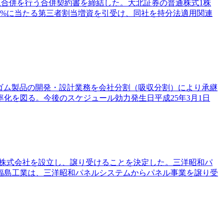
収合併を行う合併契約書を締結した。大北証券の普通株式1株
0.0%に当たる第三者割当増資を引受け、同社を持分法適用関連
業用ゴム製品の開発・設計業務を会社分割（吸収分割）により承継
化を図る。今後のスケジュール効力発生日平成25年3月1日
SP株式会社を設立し、譲り受けることを決定した。三洋昭和パ
福島工業は、三洋昭和パネルシステムからパネル事業を譲り受