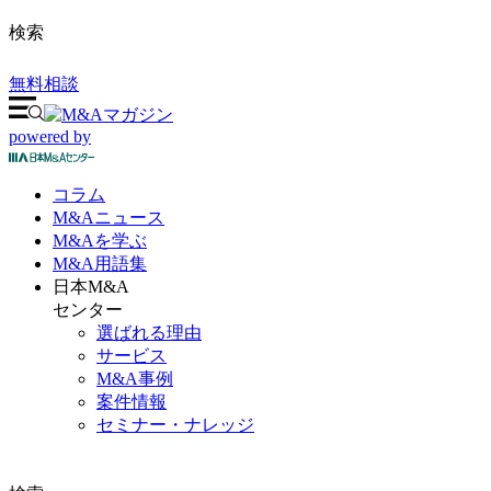
検索
無料相談
powered by
コラム
M&A
ニュース
M&Aを
学ぶ
M&A
用語集
日本M&A
センター
選ばれる理由
サービス
M&A事例
案件情報
セミナー・ナレッジ