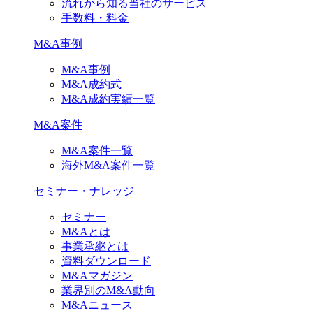
流れから知る当社のサービス
手数料・料金
M&A事例
M&A事例
M&A成約式
M&A成約実績一覧
M&A案件
M&A案件一覧
海外M&A案件一覧
セミナー・ナレッジ
セミナー
M&Aとは
事業承継とは
資料ダウンロード
M&Aマガジン
業界別のM&A動向
M&Aニュース