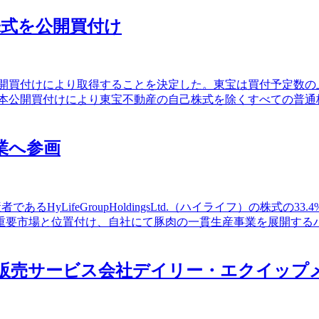
)株式を公開買付け
の株式を公開買付けにより取得することを決定した。東宝は買付予定
で、本公開買付けにより東宝不動産の自己株式を除くすべての普
事業へ参画
あるHyLifeGroupHoldingsLtd.（ハイライフ）の株式
重要市場と位置付け、自社にて豚肉の一貫生産事業を展開する
フト販売サービス会社デイリー・エクイップ