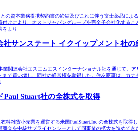
士薬品との資本業務提携契約書の締結及びこれに伴う富士薬品に
買付けにより、オストジャパングループを完全子会社化するこ
携をより
タル会社サンステート イクイップメント社
設機械事業関連会社エスエムエスインターナショナル社を通じて、
ントまで買い増し、同社の経営権を取得した。住友商事は、カナ
リ
aul Stuart社の全株式を取得
高級衣料雑貨小売業を運営する米国PaulStuart,Inc.の全株式を取
陽商会を中核サブライセンシーとして同事業の拡大を進めてきた