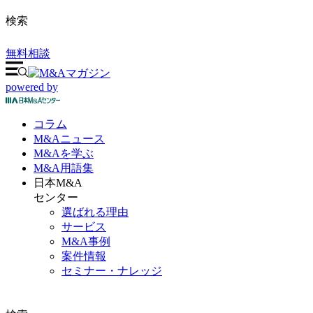
検索
無料相談
powered by
コラム
M&A
ニュース
M&Aを
学ぶ
M&A
用語集
日本M&A
センター
選ばれる理由
サービス
M&A事例
案件情報
セミナー・ナレッジ