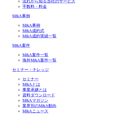
流れから知る当社のサービス
手数料・料金
M&A事例
M&A事例
M&A成約式
M&A成約実績一覧
M&A案件
M&A案件一覧
海外M&A案件一覧
セミナー・ナレッジ
セミナー
M&Aとは
事業承継とは
資料ダウンロード
M&Aマガジン
業界別のM&A動向
M&Aニュース