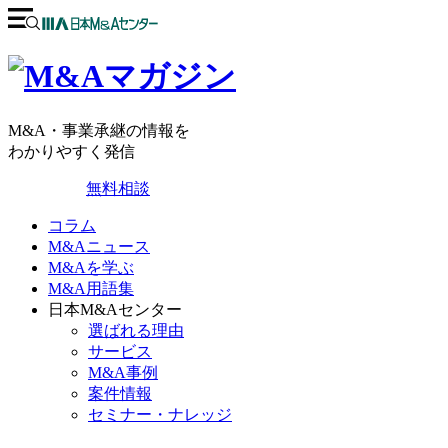
M&A・事業承継の情報を
わかりやすく発信
無料相談
コラム
M&Aニュース
M&Aを学ぶ
M&A用語集
日本M&Aセンター
選ばれる理由
サービス
M&A事例
案件情報
セミナー・ナレッジ