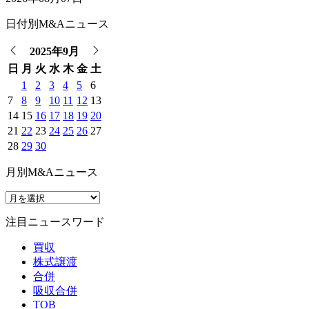
日付別M&Aニュース
2025年9月
日
月
火
水
木
金
土
1
2
3
4
5
6
7
8
9
10
11
12
13
14
15
16
17
18
19
20
21
22
23
24
25
26
27
28
29
30
月別M&Aニュース
注目ニュースワード
買収
株式譲渡
合併
吸収合併
TOB