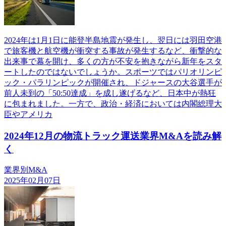
2024年は1月1日に能登半島地震が発生し、翌日には羽田空港
で旅客機と航空機が衝突する事故が発生するなど、衝撃的な
出来事で幕を開け、多くの方が不安を抱きながら新年をスタ
ートしたのではないでしょうか。スポーツではパリオリンピ
ック・パラリンピックが開催され、ドジャースの大谷選手が
前人未到の「50:50達成」を成し遂げるなど、日本中が熱狂
に包まれました。一方で、政治・経済においては内閣総理大
臣やアメリカ
2024年12月の物流トラック運送業界M&Aを読み解
く
業界別M&A
2025年02月07日