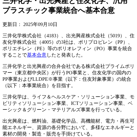
三井化学・出光興産と住友化学、汎用
プラスチック事業統合へ基本合意
更新日：
2025年09月10日
三井化学株式会社（4183）、出光興産株式会社（5019）、住
友化学株式会社（4005）の3社は、ポリプロピレン（PP）、
ポリエチレン（PE）等のポリオレフィン（PO）事業を統合
することで
基本合意
したと発表した。
三井化学と出光興産の合弁会社である株式会社プライムポリ
マー（東京都中央区）が行うPO事業と、住友化学の国内の
PP事業およびLLDPE※事業（以下：住友対象事業）の統合
（以下：本事業統合）を目指す。
三井化学は、ライフ＆ヘルスケア・ソリューション事業、モ
ビリティソリューション事業、ICTソリューション事業、ベ
ーシック＆グリーン・マテリアルズ事業を行っている。
出光興産は、燃料油、基礎化学品、高機能材、電力・再生可
能エネルギー、資源の各分野において、多様なエネルギーと
素材の開発・製造・販売を手掛けている。