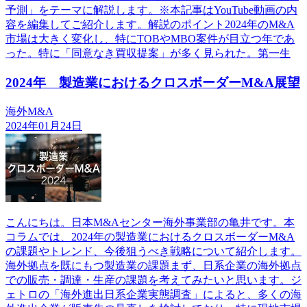
予測」をテーマに解説します。※本記事はYouTube動画の内
容を編集してご紹介します。解説のポイント2024年のM&A
市場は大きく変化し、特にTOBやMBO案件が目立つ年であ
った。特に「同意なき買収提案」が多く見られた。第一生
2024年 製造業におけるクロスボーダーM&A展望
海外M&A
2024年01月24日
こんにちは。日本M&Aセンター海外事業部の亀井です。本
コラムでは、2024年の製造業におけるクロスボーダーM&A
の課題やトレンド、今後狙うべき戦略について紹介します。
海外拠点を既にもつ製造業の課題まず、日系企業の海外拠点
での販売・調達・生産の課題を考えてみたいと思います。ジ
ェトロの「海外進出日系企業実態調査」によると、多くの海