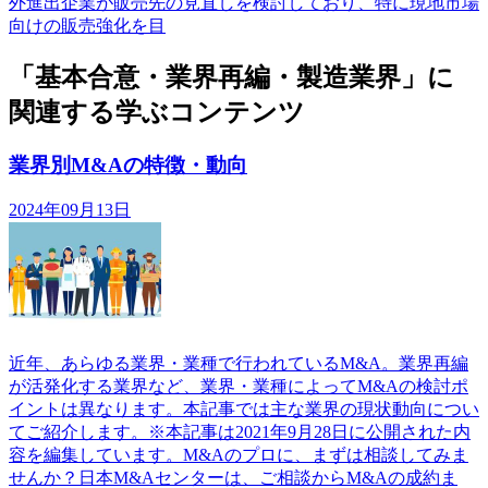
外進出企業が販売先の見直しを検討しており、特に現地市場
向けの販売強化を目
「基本合意・業界再編・製造業界」に
関連する学ぶコンテンツ
業界別M&Aの特徴・動向
2024年09月13日
近年、あらゆる業界・業種で行われているM&A。業界再編
が活発化する業界など、業界・業種によってM&Aの検討ポ
イントは異なります。本記事では主な業界の現状動向につい
てご紹介します。※本記事は2021年9月28日に公開された内
容を編集しています。M&Aのプロに、まずは相談してみま
せんか？日本M&Aセンターは、ご相談からM&Aの成約ま