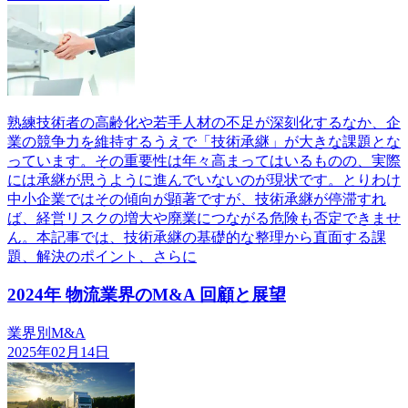
熟練技術者の高齢化や若手人材の不足が深刻化するなか、企
業の競争力を維持するうえで「技術承継」が大きな課題とな
っています。その重要性は年々高まってはいるものの、実際
には承継が思うように進んでいないのが現状です。とりわけ
中小企業ではその傾向が顕著ですが、技術承継が停滞すれ
ば、経営リスクの増大や廃業につながる危険も否定できませ
ん。本記事では、技術承継の基礎的な整理から直面する課
題、解決のポイント、さらに
2024年 物流業界のM&A 回顧と展望
業界別M&A
2025年02月14日