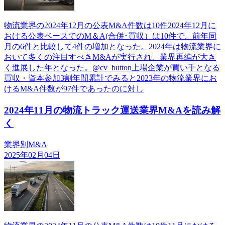
物流業界の2024年12月の公表M&A件数は10件2024年12月に
おける公表ベースでのM＆A(合併･買収）は10件で、前年同
月の6件と比較して4件の増加となった。2024年は物流業界に
おいて多くの注目すべきM&Aが実行され、業界再編が大き
く進展した年となった。@cv_button上場企業が買い手となる
買収・資本参加3割年間累計でみると2023年の物流業界にお
けるM&A件数が97件であったのに対し
2024年11月の物流トラック運送業界M&Aを読み解
く
業界別M&A
2025年02月04日