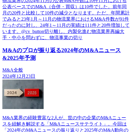
物流業界の2024年11月の公表M&A件数は10件11月における
公表ベースでのM&A（合併・買収）は10件でした。前年同
月の20件と比較して10件の減少となります。ただ、年間累計
でみると23年1月～11月の物流業界におけるM&A件数が91件
だったのに対し、24年1～11月の実績は111件と20件増加して
います。@cv_button切り離し、内製化進む物流業界再編大
手・中小を問わずに、物流事業の切り
M&Aのプロが振り返る2024年のM&Aニュース
&2025年予測
M&A全般
2024年12月23日
M&A業界の経験豊富な2人が、世の中の企業のM&Aニュー
スを紐解き解説する「M&Aニュースサテライト」。今回は
「2024年のM&Aニュースの振り返りと2025年のM&A動向の