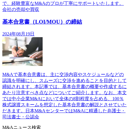
で、経験豊富なM&Aのプロが丁寧にサポートいたします。
会社の売却や買収
基本合意書（LOI/MOU）の締結
2024年08月19日
M&Aで基本合意書は、主に交渉内容やスケジュールなどの
認識を明確にし、スムーズに交渉を進めることを目的として
締結されます。本記事では、基本合意書の概要や作成するに
あたり注意すべき点などについてご紹介します。なお、本文
では中小企業M&Aにおいて全体の8割程度を占める、100％
株式譲渡スキームを想定した基本合意書の解説とさせていた
だきます。日本M&AセンターではM&Aに精通した弁護士・
司法書士・公認会
M&Aニュース検索