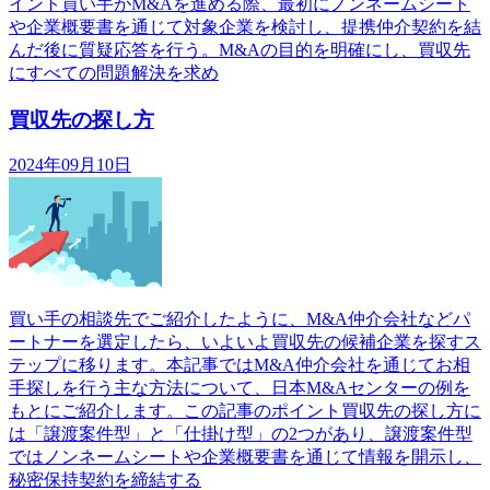
イント買い手がM&Aを進める際、最初にノンネームシート
や企業概要書を通じて対象企業を検討し、提携仲介契約を結
んだ後に質疑応答を行う。M&Aの目的を明確にし、買収先
にすべての問題解決を求め
買収先の探し方
2024年09月10日
買い手の相談先でご紹介したように、M&A仲介会社などパ
ートナーを選定したら、いよいよ買収先の候補企業を探すス
テップに移ります。本記事ではM&A仲介会社を通じてお相
手探しを行う主な方法について、日本M&Aセンターの例を
もとにご紹介します。この記事のポイント買収先の探し方に
は「譲渡案件型」と「仕掛け型」の2つがあり、譲渡案件型
ではノンネームシートや企業概要書を通じて情報を開示し、
秘密保持契約を締結する