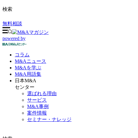
検索
無料相談
powered by
コラム
M&A
ニュース
M&Aを
学ぶ
M&A
用語集
日本M&A
センター
選ばれる理由
サービス
M&A事例
案件情報
セミナー・ナレッジ