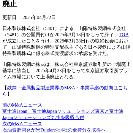
廃止
更新日：
2025年04月22日
日本製鉄株式会社（5401）による、山陽特殊製鋼株式会社
（5481）の公開買付けが2025年3月18日をもって終了、
TOB
が成立したことをうけ、2025年3月28日付の取締役会におい
て、山陽特殊製鋼の特別支配株主である日本製鉄による山陽
特殊製鋼株式に係る株式売渡請求の承認を受けた。
山陽特殊製鋼の株式は、株式会社東京証券取引所の上場廃止
基準に該当し、2025年4月23日をもって東京証券取引所プラ
イム市場において上場廃止となる。
【
鉄鋼・金属製品製造業界のM&A・事業承継の動向はこち
ら
】
前のM&Aニュース
富士通Japan、富士通Japanソリューションズ東京と富士通
Japanソリューションズ九州を吸収合併
次のM&Aニュース
石油資源開発が米Fundare社4社の全持分を取得へ