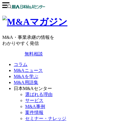
M&A・事業承継の情報を
わかりやすく発信
無料相談
コラム
M&Aニュース
M&Aを学ぶ
M&A用語集
日本M&Aセンター
選ばれる理由
サービス
M&A事例
案件情報
セミナー・ナレッジ