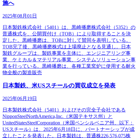
施へ
2025年08月01日
日本製鉄株式会社（5401）は、黒崎播磨株式会社（5352）の
普通株式を、公開買付け（TOB）により取得することを決
定した。黒崎播磨は、TOBに対して賛同を表明している。
TOB完了後、黒崎播磨株式は上場廃止となる見通し。日本
製鉄グループは、製鉄事業を主体に、エンジニアリング事
業、ケミカル＆マテリアル事業、システムソリューション事
業を行っている。黒崎播磨は、各種工業窯炉に使用する耐火
物全般の製造販売
日本製鉄、米USスチールの買収成立を発表
2025年06月19日
日本製鉄株式会社（5401）およびその完全子会社である
NipponSteelNorthAmerica,Inc.（米国テキサス州）と
UnitedStatesSteelCorporation（米国ペンシルベニア州、以下：
USスチール）は、2025年6月18日に、パートナーシップが成
立したことを発表した。日本製鉄は、普通株226,576,075株