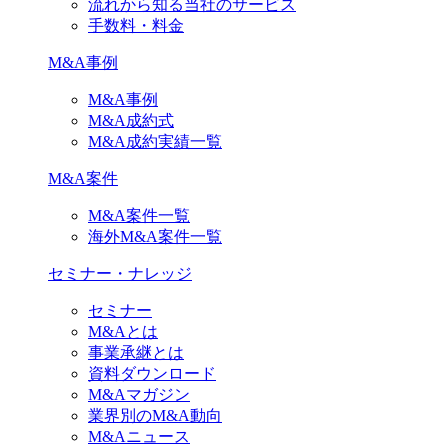
流れから知る当社のサービス
手数料・料金
M&A事例
M&A事例
M&A成約式
M&A成約実績一覧
M&A案件
M&A案件一覧
海外M&A案件一覧
セミナー・ナレッジ
セミナー
M&Aとは
事業承継とは
資料ダウンロード
M&Aマガジン
業界別のM&A動向
M&Aニュース