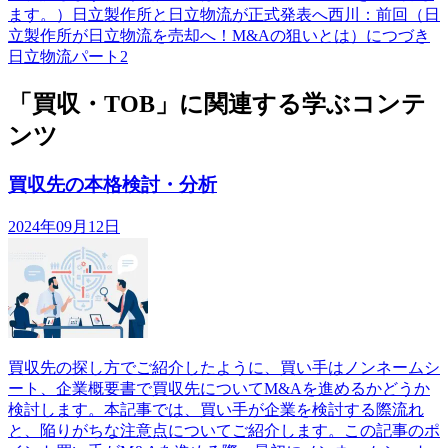
ます。）日立製作所と日立物流が正式発表へ西川：前回（日
立製作所が日立物流を売却へ！M&Aの狙いとは）につづき
日立物流パート2
「買収・TOB」に関連する学ぶコンテ
ンツ
買収先の本格検討・分析
2024年09月12日
買収先の探し方でご紹介したように、買い手はノンネームシ
ート、企業概要書で買収先についてM&Aを進めるかどうか
検討します。本記事では、買い手が企業を検討する際流れ
と、陥りがちな注意点についてご紹介します。この記事のポ