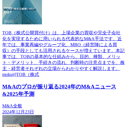
TOB（株式公開買付け）は、上場企業の買収や完全子会社
化を実現するために用いられる代表的なM&A手法です。近
年では、事業再編やグループ化、MBO（経営陣による買
収）の手段としても活用されるケースが増えています。本記
事では、TOBの基本的な仕組みから、目的、種類、メリッ
ト・デメリット、手続きの流れ、判断時の注意点までを、株
主・経営者それぞれの立場からわかりやすく解説します。
mokuji]TOB（株式
M&Aのプロが振り返る2024年のM&Aニュース
&2025年予測
M&A全般
2024年12月23日