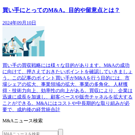
買い手にとってのM&A。目的や留意点とは？
2024年09月10日
買い手の買収戦略には様々な目的があります。M&Aの成功
に向けて、押さえておきたいポイントを確認していきましょ
う。この記事のポイント買い手がM&Aを行う目的には、市
場シェアの拡大、事業領域の拡大、事業の多角化、人材獲
得・技術力向上、効率性の向上がある。買収により、企業は
迅速に成長を加速し、顧客ベースや販売チャネルを拡大する
ことができる。M&Aにはコストや中長期的な取り組みが必
要で、成約後の経営統合計
M&Aニュース検索