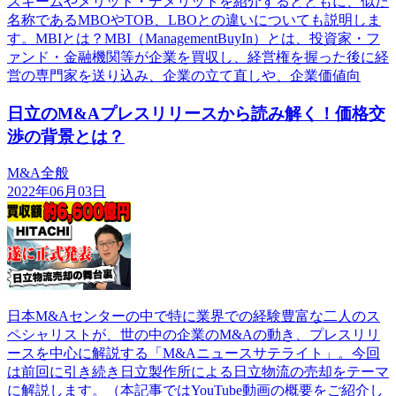
スキームやメリット・デメリットを紹介するとともに、似た
名称であるMBOやTOB、LBOとの違いについても説明しま
す。MBIとは？MBI（ManagementBuyIn）とは、投資家・フ
ァンド・金融機関等が企業を買収し、経営権を握った後に経
営の専門家を送り込み、企業の立て直しや、企業価値向
日立のM&Aプレスリリースから読み解く！価格交
渉の背景とは？
M&A全般
2022年06月03日
日本M&Aセンターの中で特に業界での経験豊富な二人のス
ペシャリストが、世の中の企業のM&Aの動き、プレスリリ
ースを中心に解説する「M&Aニュースサテライト」。今回
は前回に引き続き日立製作所による日立物流の売却をテーマ
に解説します。（本記事ではYouTube動画の概要をご紹介し