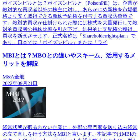
ポイズンピルとは？ポイズンピルと（PoisonPill）は、企業が
敵対的な買収者以外の株主に対し、あらかじめ新株を市場価
格より安く取得できる新株予約権を付与する買収防衛策で
す。敵対的買収が仕掛けられた際には株式を大量発行して敵
対的買収者の持株比率を引き下げ、結果的に支配権の獲得、
買収を断念させます。正式名称は「Shareholderrightsplan」で
あり、日本では「ポイズンピル」または「ライ
MBIとは？MBOとの違いやスキーム、活用するメ
リットを解説
M&A全般
2022年09月21日
経営状態が振るわない企業に、外部の専門家を送り込み経営
の立て直しを行う方法をMBIと言います。本記事ではMBIの