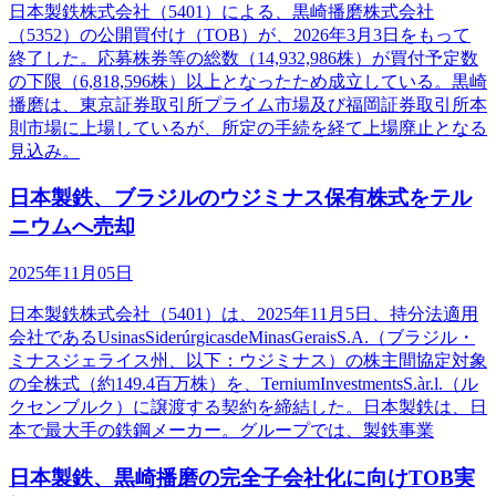
日本製鉄株式会社（5401）による、黒崎播磨株式会社
（5352）の公開買付け（TOB）が、2026年3月3日をもって
終了した。応募株券等の総数（14,932,986株）が買付予定数
の下限（6,818,596株）以上となったため成立している。黒崎
播磨は、東京証券取引所プライム市場及び福岡証券取引所本
則市場に上場しているが、所定の手続を経て上場廃止となる
見込み。
日本製鉄、ブラジルのウジミナス保有株式をテル
ニウムへ売却
2025年11月05日
日本製鉄株式会社（5401）は、2025年11月5日、持分法適用
会社であるUsinasSiderúrgicasdeMinasGeraisS.A.（ブラジル・
ミナスジェライス州、以下：ウジミナス）の株主間協定対象
の全株式（約149.4百万株）を、TerniumInvestmentsS.àr.l.（ル
クセンブルク）に譲渡する契約を締結した。日本製鉄は、日
本で最大手の鉄鋼メーカー。グループでは、製鉄事業
日本製鉄、黒崎播磨の完全子会社化に向けTOB実