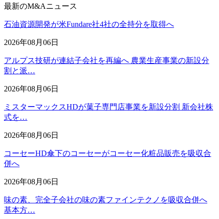
最新のM&Aニュース
石油資源開発が米Fundare社4社の全持分を取得へ
2026年08月06日
アルプス技研が連結子会社を再編へ 農業生産事業の新設分
割と派…
2026年08月06日
ミスターマックスHDが菓子専門店事業を新設分割 新会社株
式を…
2026年08月06日
コーセーHD傘下のコーセーがコーセー化粧品販売を吸収合
併へ
2026年08月06日
味の素、完全子会社の味の素ファインテクノを吸収合併へ
基本方…