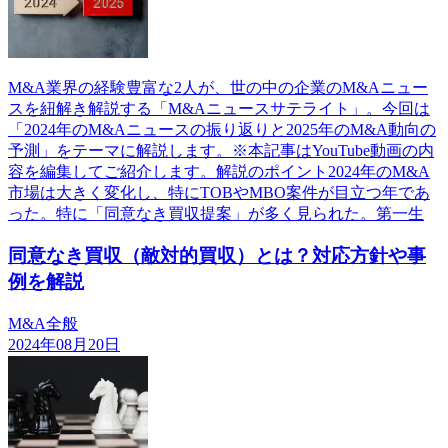
M&A業界の経験豊富な2人が、世の中の企業のM&Aニュー
スを紐解き解説する「M&Aニュースサテライト」。今回は
「2024年のM&Aニュースの振り返りと2025年のM&A動向の
予測」をテーマに解説します。※本記事はYouTube動画の内
容を編集してご紹介します。解説のポイント2024年のM&A
市場は大きく変化し、特にTOBやMBO案件が目立つ年であ
った。特に「同意なき買収提案」が多く見られた。第一生
同意なき買収（敵対的買収）とは？対応方針や事
例を解説
M&A全般
2024年08月20日