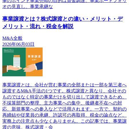
事のポイント事業売却の目的は資金調達、事業ポートフォリ
オの見直し、事業承継な
事業譲渡とは？株式譲渡との違い・メリット・デ
メリット・流れ・税金を解説
M&A全般
2026年06月03日
事業譲渡とは、会社が営む事業の全部または一部を第三者へ
譲渡するM&A手法の1つです。株式譲渡と異なり、会社その
ものではなく特定の事業だけを切り出して譲渡できるため、
不採算部門の整理、主力事業への集中、後継者不在への対
応、新規事業への参入などで活用されます。一方で、契約の
再締結や従業員の承継、許認可の再取得、税金の論点など、
実務上の注意点も少なくありません。この記事では、事業譲
渡の意味、株式譲渡・会