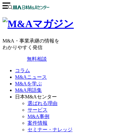
M&A・事業承継の情報を
わかりやすく発信
無料相談
コラム
M&Aニュース
M&Aを学ぶ
M&A用語集
日本M&Aセンター
選ばれる理由
サービス
M&A事例
案件情報
セミナー・ナレッジ