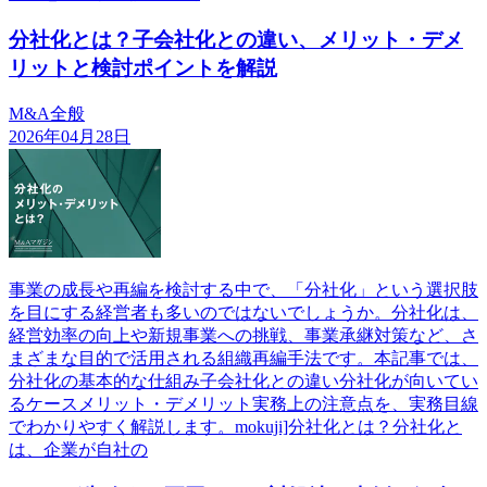
分社化とは？子会社化との違い、メリット・デメ
リットと検討ポイントを解説
M&A全般
2026年04月28日
事業の成長や再編を検討する中で、「分社化」という選択肢
を目にする経営者も多いのではないでしょうか。分社化は、
経営効率の向上や新規事業への挑戦、事業承継対策など、さ
まざまな目的で活用される組織再編手法です。本記事では、
分社化の基本的な仕組み子会社化との違い分社化が向いてい
るケースメリット・デメリット実務上の注意点を、実務目線
でわかりやすく解説します。mokuji]分社化とは？分社化と
は、企業が自社の