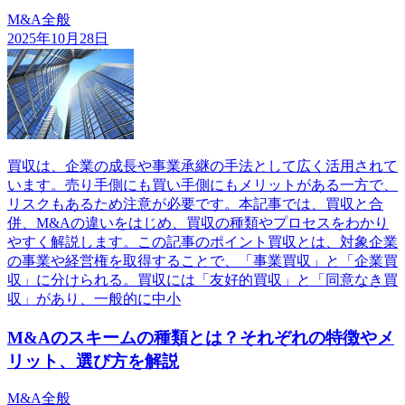
M&A全般
2025年10月28日
買収は、企業の成長や事業承継の手法として広く活用されて
います。売り手側にも買い手側にもメリットがある一方で、
リスクもあるため注意が必要です。本記事では、買収と合
併、M&Aの違いをはじめ、買収の種類やプロセスをわかり
やすく解説します。この記事のポイント買収とは、対象企業
の事業や経営権を取得することで、「事業買収」と「企業買
収」に分けられる。買収には「友好的買収」と「同意なき買
収」があり、一般的に中小
M&Aのスキームの種類とは？それぞれの特徴やメ
リット、選び方を解説
M&A全般