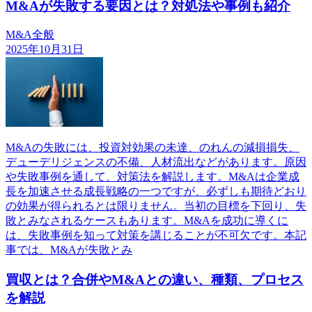
M&Aが失敗する要因とは？対処法や事例も紹介
M&A全般
2025年10月31日
M&Aの失敗には、投資対効果の未達、のれんの減損損失、
デューデリジェンスの不備、人材流出などがあります。原因
や失敗事例を通して、対策法を解説します。M&Aは企業成
長を加速させる成長戦略の一つですが、必ずしも期待どおり
の効果が得られるとは限りません。当初の目標を下回り、失
敗とみなされるケースもあります。M&Aを成功に導くに
は、失敗事例を知って対策を講じることが不可欠です。本記
事では、M&Aが失敗とみ
買収とは？合併やM&Aとの違い、種類、プロセス
を解説