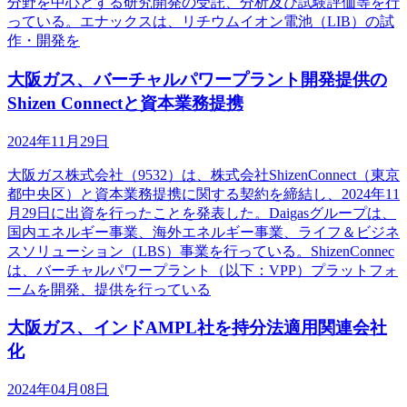
分野を中心とする研究開発の受託、分析及び試験評価等を行
っている。エナックスは、リチウムイオン電池（LIB）の試
作・開発を
大阪ガス、バーチャルパワープラント開発提供の
Shizen Connectと資本業務提携
2024年11月29日
大阪ガス株式会社（9532）は、株式会社ShizenConnect（東京
都中央区）と資本業務提携に関する契約を締結し、2024年11
月29日に出資を行ったことを発表した。Daigasグループは、
国内エネルギー事業、海外エネルギー事業、ライフ＆ビジネ
スソリューション（LBS）事業を行っている。ShizenConnec
は、バーチャルパワープラント（以下：VPP）プラットフォ
ームを開発、提供を行っている
大阪ガス、インドAMPL社を持分法適用関連会社
化
2024年04月08日