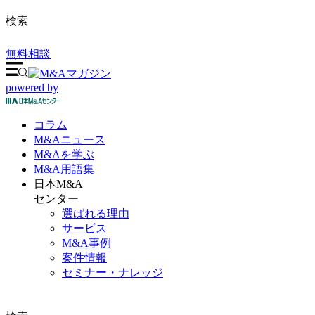
検索
無料相談
powered by
コラム
M&A
ニュース
M&Aを
学ぶ
M&A
用語集
日本M&A
センター
選ばれる理由
サービス
M&A事例
案件情報
セミナー・ナレッジ