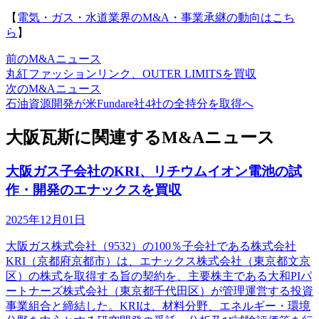
【
電気・ガス・水道業界のM&A・事業承継の動向はこち
ら
】
前のM&Aニュース
丸紅ファッションリンク、OUTER LIMITSを買収
次のM&Aニュース
石油資源開発が米Fundare社4社の全持分を取得へ
大阪瓦斯に関連するM&Aニュース
大阪ガス子会社のKRI、リチウムイオン電池の試
作・開発のエナックスを買収
2025年12月01日
大阪ガス株式会社（9532）の100％子会社である株式会社
KRI（京都府京都市）は、エナックス株式会社（東京都文京
区）の株式を取得する旨の契約を、主要株主である大和PIパ
ートナーズ株式会社（東京都千代田区）が管理運営する投資
事業組合と締結した。KRIは、材料分野、エネルギー・環境