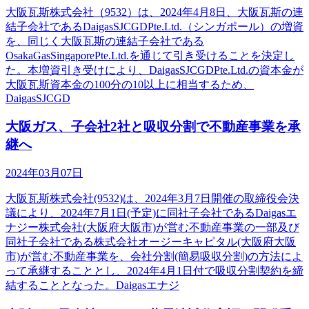
大阪瓦斯株式会社（9532）は、2024年4月8日、大阪瓦斯の連
結子会社であるDaigasSJCGDPte.Ltd.（シンガポール）の増資
を、同じく大阪瓦斯の連結子会社である
OsakaGasSingaporePte.Ltd.を通じて引き受けることを決定し
た。本増資引き受けにより、DaigasSJCGDPte.Ltd.の資本金が
大阪瓦斯資本金の100分の10以上に相当するため、
DaigasSJCGD
大阪ガス、子会社2社と吸収分割で不動産事業を承
継へ
2024年03月07日
大阪瓦斯株式会社(9532)は、2024年3月7日開催の取締役会決
議により、2024年7月1日(予定)に同社子会社であるDaigasエ
ナジー株式会社(大阪府大阪市)が営む不動産事業の一部及び
同社子会社である株式会社オージーキャピタル(大阪府大阪
市)が営む不動産事業を、会社分割(簡易吸収分割)の方法によ
って承継することとし、2024年4月1日付で吸収分割契約を締
結することとなった。Daigasエナジ