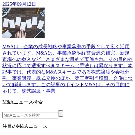
2025年09月12日
M&Aは、企業の成長戦略や事業承継の手段として広く活用
されています。M&Aは、事業承継や経営資源の補完、新規
市場への参入など、さまざまな目的で実施され、その目的や
状況に応じて選択すべきスキーム（手法）は異なります。本
記事では、代表的なM&Aスキームである株式譲渡や会社分
割、事業譲渡、株式交換のほか、第三者割当増資、合併につ
いて解説します。この記事のポイントM&Aは、その目的に
応じて、株式譲渡・事業
M&Aニュース検索
注目のM&Aニュース