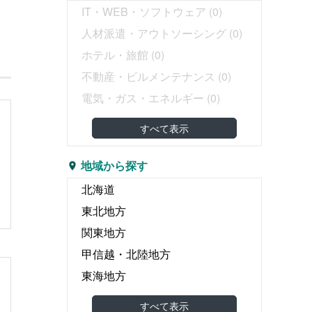
IT・WEB・ソフトウェア
(0)
・
人材派遣・アウトソーシング
(0)
ホテル・旅館
(0)
不動産・ビルメンテナンス
(0)
電気・ガス・エネルギー
(0)
教育・塾
(0)
すべて表示
介護・医療・福祉
(0)
婚礼・葬儀
(0)
地域から探す
物流・運輸・倉庫
(0)
北海道
リース・レンタル
(0)
東北地方
飲食
(0)
関東地方
広告・出版・印刷
(0)
甲信越・北陸地方
エンタテイメント関連
(0)
東海地方
食品製造・食品卸
(0)
関西地方
すべて表示