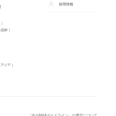
採用情報
問
食品卸
東アジア
「中小M&Aガイドライン」の遵守について