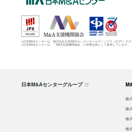
※日本M&Aセンターは、株式会社日本M&Aセンターホールディングス（2127）の
※日本M&Aセンターは、「M&A支援機関協会」に幹事会員として参画しています。
日本M&Aセンターグループ
M
株
株
株
株