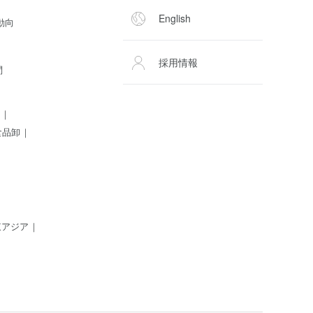
English
動向
採用情報
問
食品卸
東アジア