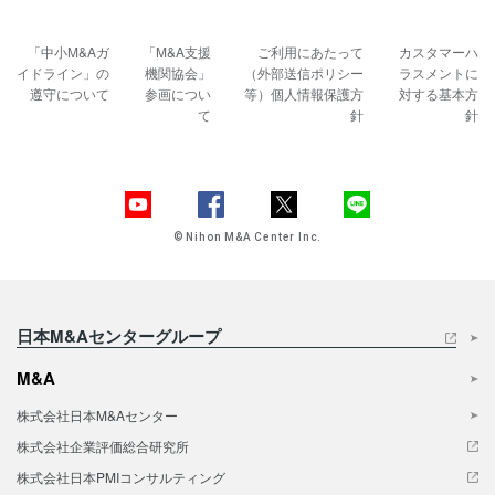
「中小M&Aガ
「M&A支援
ご利用にあたって
カスタマーハ
イドライン」の
機関協会」
（外部送信ポリシー
ラスメントに
遵守について
参画につい
等）
個人情報保護方
対する基本方
て
針
針
© Nihon M&A Center Inc.
日本M&Aセンターグループ
M&A
株式会社日本M&Aセンター
株式会社企業評価総合研究所
株式会社日本PMIコンサルティング