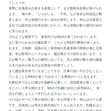
でしょうか。
実際に北海道を代表する産業として、まず農林水産業が挙げられ
ます。「海の幸」「じゃがいも」「牛乳」など有名な特産品が数
多くあり、売上規模の大きい会社が存在します。例えば水産加工
会社では販売先が日本全国にわたり、売上規模が数十億円の会社
も見られます。
そのような環境下で、業界内ではM&Aが多く行われています。
次に挙げられるのが建設業で、こちらもM&Aの事例が多くみら
れます。土地柄、道路が広く新幹線や高速道路の開発が進む北海
道。冬は除雪のニーズがあり、建設業がその役目を担います。人
口が数千人～数万人の都市においても、売上規模が数十億の建築
土木の会社があるのは北海道の特徴でしょう。
また建設業全体でいえることですが、仕事の担い手が少なくなっ
ていることもM&Aが多く行われている要因の一つと言えます。
札幌以外では人口減少や高齢化が著しく、請負業者が無くなって
きたという声も聞きます。M&Aで札幌の会社と経営統合し、状
況を打開しようと一手打たれる方もいらっしゃいます。
そのほかサービス業が道内に多い点も特徴です。例えばホテル業
です。北海道には有名な観光地がたくさんあります。札幌をはじ
め、小樽、ニセコ、函館、富良野と観光の見どころが各地に存在