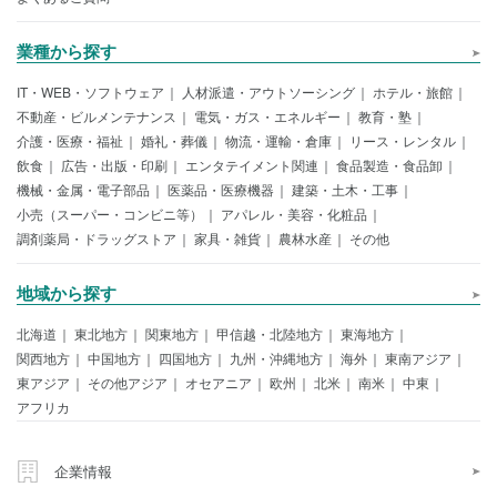
業種から探す
IT・WEB・ソフトウェア
人材派遣・アウトソーシング
ホテル・旅館
不動産・ビルメンテナンス
電気・ガス・エネルギー
教育・塾
介護・医療・福祉
婚礼・葬儀
物流・運輸・倉庫
リース・レンタル
飲食
広告・出版・印刷
エンタテイメント関連
食品製造・食品卸
機械・金属・電子部品
医薬品・医療機器
建築・土木・工事
小売（スーパー・コンビニ等）
アパレル・美容・化粧品
調剤薬局・ドラッグストア
家具・雑貨
農林水産
その他
地域から探す
北海道
東北地方
関東地方
甲信越・北陸地方
東海地方
関西地方
中国地方
四国地方
九州・沖縄地方
海外
東南アジア
東アジア
その他アジア
オセアニア
欧州
北米
南米
中東
アフリカ
企業情報