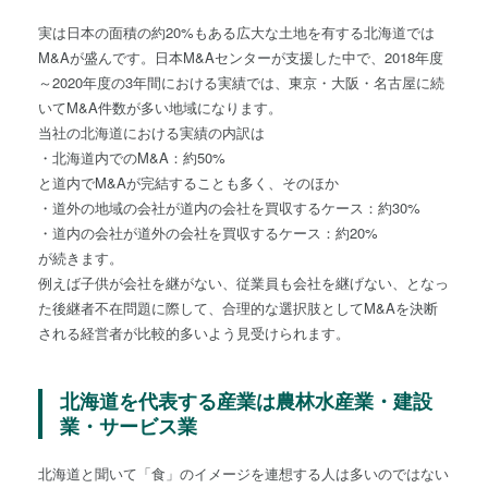
実は日本の面積の約20%もある広大な土地を有する北海道では
M&Aが盛んです。日本M&Aセンターが支援した中で、2018年度
～2020年度の3年間における実績では、東京・大阪・名古屋に続
いてM&A件数が多い地域になります。
当社の北海道における実績の内訳は
・北海道内でのM&A：約50%
と道内でM&Aが完結することも多く、そのほか
・道外の地域の会社が道内の会社を買収するケース：約30%
・道内の会社が道外の会社を買収するケース：約20%
が続きます。
例えば子供が会社を継がない、従業員も会社を継げない、となっ
た後継者不在問題に際して、合理的な選択肢としてM&Aを決断
される経営者が比較的多いよう見受けられます。
北海道を代表する産業は農林水産業・建設
業・サービス業
北海道と聞いて「食」のイメージを連想する人は多いのではない