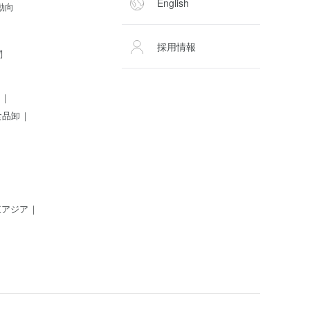
English
動向
採用情報
問
食品卸
東アジア