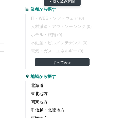
× 絞り込み解除
業種から探す
IT・WEB・ソフトウェア
(0)
人材派遣・アウトソーシング
(0)
ホテル・旅館
(0)
不動産・ビルメンテナンス
(0)
電気・ガス・エネルギー
(0)
教育・塾
(0)
すべて表示
介護・医療・福祉
(0)
婚礼・葬儀
(0)
地域から探す
物流・運輸・倉庫
(0)
北海道
リース・レンタル
(0)
東北地方
飲食
(0)
関東地方
広告・出版・印刷
(0)
甲信越・北陸地方
エンタテイメント関連
(0)
東海地方