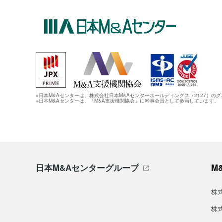
※日本M&Aセンターは、株式会社日本M&Aセンターホールディングス（2127）の
※日本M&Aセンターは、「M&A支援機関協会」に幹事会員として参画しています。
日本M&Aセンターグループ
M
株
株