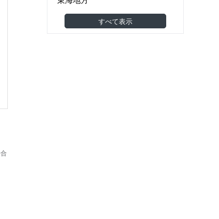
食品製造・食品卸
(0)
関西地方
すべて表示
機械・金属・電子部品
(0)
中国地方
医薬品・医療機器
(0)
四国地方
建築・土木・工事
(0)
九州・沖縄地方
小売（スーパー・コンビニ等）
(0)
海外
アパレル・美容・化粧品
(0)
東南アジア
調剤薬局・ドラッグストア
(0)
東アジア
家具・雑貨
その他アジア
農林水産
(0)
オセアニア
その他
(0)
欧州
場合
北米
南米
中東
アフリカ