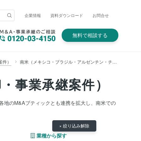
企業情報
資料ダウンロード
お問合せ
無料で相談する
案件）
南米（メキシコ・ブラジル・アルゼンチン・チリ・ペルー・コロンビア・キューバ・ベネズエラ・パラグアイ・ウルグアイほか中米含む）
却・事業承継案件）
、世界各地のM&Aブティックとも連携を拡大し、南米での
× 絞り込み解除
業種から探す