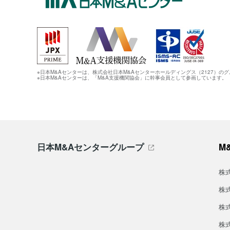
※日本M&Aセンターは、株式会社日本M&Aセンターホールディングス（2127）の
※日本M&Aセンターは、「M&A支援機関協会」に幹事会員として参画しています。
日本M&Aセンターグループ
M
株
株
株
株