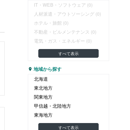
IT・WEB・ソフトウェア
(0)
・
人材派遣・アウトソーシング
(0)
ホテル・旅館
(0)
不動産・ビルメンテナンス
(0)
電気・ガス・エネルギー
(0)
教育・塾
(0)
すべて表示
介護・医療・福祉
(0)
婚礼・葬儀
(0)
地域から探す
物流・運輸・倉庫
(0)
北海道
リース・レンタル
(0)
東北地方
飲食
(0)
関東地方
広告・出版・印刷
(0)
甲信越・北陸地方
エンタテイメント関連
(0)
東海地方
食品製造・食品卸
(0)
関西地方
すべて表示