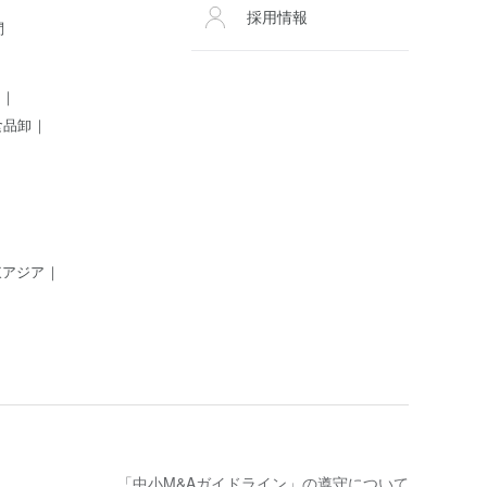
採用情報
問
食品卸
東アジア
「中小M&Aガイドライン」の遵守について