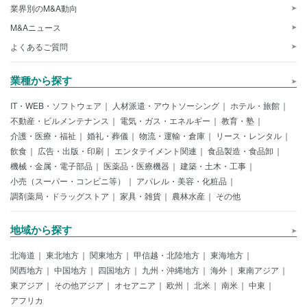
業界別のM&A動向
M&Aニュース
よくあるご質問
業種から探す
IT・WEB・ソフトウェア
人材派遣・アウトソーシング
ホテル・旅館
不動産・ビルメンテナンス
電気・ガス・エネルギー
教育・塾
介護・医療・福祉
婚礼・葬儀
物流・運輸・倉庫
リース・レンタル
飲食
広告・出版・印刷
エンタテイメント関連
食品製造・食品卸
機械・金属・電子部品
医薬品・医療機器
建築・土木・工事
小売（スーパー・コンビニ等）
アパレル・美容・化粧品
調剤薬局・ドラッグストア
家具・雑貨
農林水産
その他
地域から探す
北海道
東北地方
関東地方
甲信越・北陸地方
東海地方
関西地方
中国地方
四国地方
九州・沖縄地方
海外
東南アジア
東アジア
その他アジア
オセアニア
欧州
北米
南米
中東
アフリカ