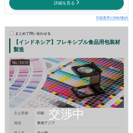
詳細を見る
印刷業界のM&A動向
まとめて問い合わせる
【インドネシア】フレキシブル食品用包装材
製造
No.15515
主な業種
印刷
地域
東南アジア
売上高
非公開