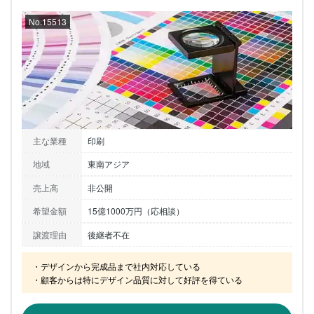
No.15513
主な業種
印刷
地域
東南アジア
売上高
非公開
希望金額
15億1000万円（応相談）
譲渡理由
後継者不在
・デザインから完成品まで社内対応している

・顧客からは特にデザイン品質に対して好評を得ている