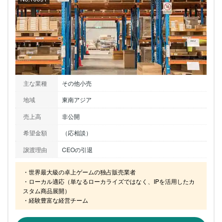
主な業種
その他小売
地域
東南アジア
売上高
非公開
希望金額
（応相談）
譲渡理由
CEOの引退
・世界最大級の卓上ゲームの独占販売業者

・ローカル適応（単なるローカライズではなく、IPを活用したカ
スタム商品展開）

・経験豊富な経営チーム