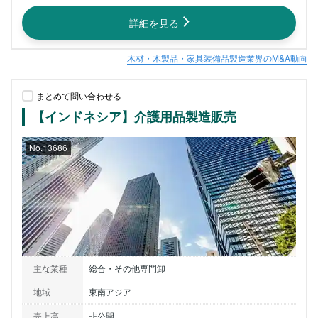
詳細を見る
木材・木製品・家具装備品製造業界のM&A動向
まとめて問い合わせる
【インドネシア】介護用品製造販売
No.13686
主な業種
総合・その他専門卸
地域
東南アジア
売上高
非公開