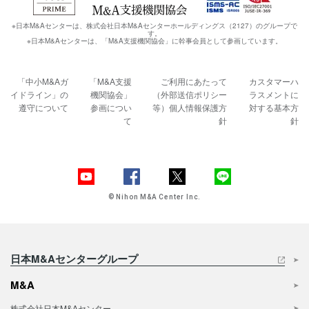
※日本M&Aセンターは、株式会社日本M&Aセンターホールディングス（2127）のグループで
す。
※日本M&Aセンターは、「M&A支援機関協会」に幹事会員として参画しています。
「中小M&Aガ
「M&A支援
ご利用にあたって
カスタマーハ
イドライン」の
機関協会」
（外部送信ポリシー
ラスメントに
遵守について
参画につい
等）
個人情報保護方
対する基本方
て
針
針
© Nihon M&A Center Inc.
日本M&Aセンターグループ
M&A
株式会社日本M&Aセンター