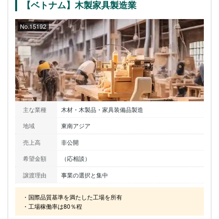
【ベトナム】木製家具製造業
No.15192
主な業種
木材・木製品・家具装備品製造
地域
東南アジア
売上高
非公開
希望金額
（応相談）
譲渡理由
事業の選択と集中
・国際品質基準を満たした工場を所有

・工場稼働率は80％程