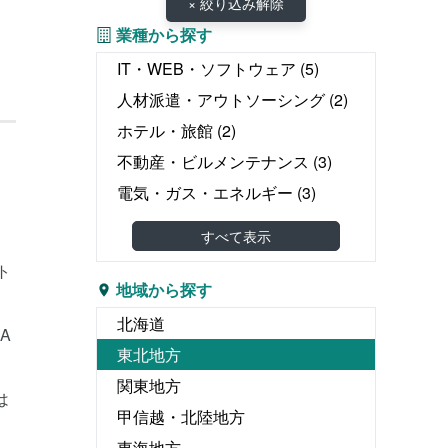
× 絞り込み解除
業種から探す
IT・WEB・ソフトウェア
(5)
人材派遣・アウトソーシング
(2)
ホテル・旅館
(2)
不動産・ビルメンテナンス
(3)
電気・ガス・エネルギー
(3)
教育・塾
(3)
すべて表示
介護・医療・福祉
(10)
ト
婚礼・葬儀
(1)
地域から探す
物流・運輸・倉庫
(6)
北海道
A
リース・レンタル
(4)
東北地方
飲食
(1)
関東地方
は
広告・出版・印刷
(4)
甲信越・北陸地方
エンタテイメント関連
(1)
東海地方