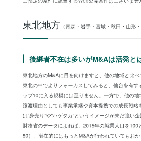
ご指定の条件に該当するWeb公開案件はございませ
東北地方
（青森・岩手・宮城・秋田・山形・
後継者不在は多いがM&Aは活発と
東北地方のM&Aに目を向けますと、他の地域と比べ
東北の中でよりフォーカスしてみると、仙台を有す
ップ10に入る規模には至りません。一方で、他の
譲渡理由としても事業承継や資本提携での成長戦略
は”身売り”や”ハゲタカ”というイメージが未だ強い
財務省のデータによれば、2015年の就業人口を10
80）。潜在的にはもっとM&Aが行われていてもお