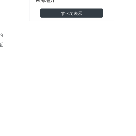
食品製造・食品卸
(5)
関西地方
すべて表示
機械・金属・電子部品
(15)
中国地方
医薬品・医療機器
(0)
四国地方
的
建築・土木・工事
(37)
九州・沖縄地方
近
小売（スーパー・コンビニ等）
(3)
海外
。
アパレル・美容・化粧品
(6)
東南アジア
調剤薬局・ドラッグストア
東アジア
家具・雑貨
(4)
その他アジア
農林水産
(7)
オセアニア
その他
(11)
欧州
北米
南米
中東
アフリカ