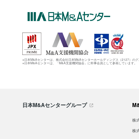
※日本M&Aセンターは、株式会社日本M&Aセンターホールディングス（2127）の
※日本M&Aセンターは、「M&A支援機関協会」に幹事会員として参画しています。
日本M&Aセンターグループ
M
株
株