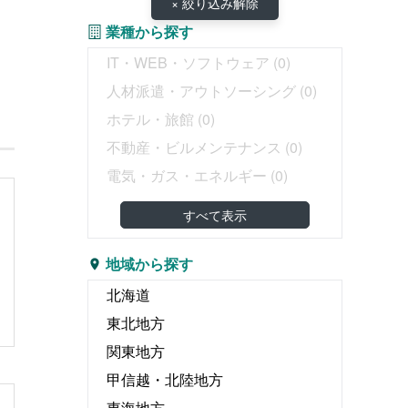
× 絞り込み解除
業種から探す
IT・WEB・ソフトウェア
(0)
・
人材派遣・アウトソーシング
(0)
ホテル・旅館
(0)
不動産・ビルメンテナンス
(0)
電気・ガス・エネルギー
(0)
教育・塾
(0)
すべて表示
介護・医療・福祉
(0)
婚礼・葬儀
(0)
地域から探す
物流・運輸・倉庫
(0)
北海道
リース・レンタル
(0)
東北地方
飲食
(0)
関東地方
広告・出版・印刷
(0)
甲信越・北陸地方
エンタテイメント関連
(0)
東海地方