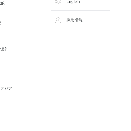
English
動向
採用情報
問
食品卸
東アジア