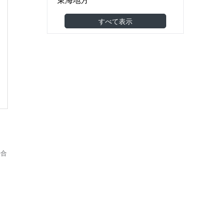
食品製造・食品卸
(0)
関西地方
すべて表示
機械・金属・電子部品
(0)
中国地方
医薬品・医療機器
(0)
四国地方
建築・土木・工事
(0)
九州・沖縄地方
小売（スーパー・コンビニ等）
(0)
海外
アパレル・美容・化粧品
(0)
東南アジア
調剤薬局・ドラッグストア
東アジア
家具・雑貨
(0)
その他アジア
農林水産
(0)
オセアニア
その他
(0)
欧州
場合
北米
南米
中東
アフリカ