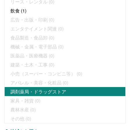
リース・レンタル
(0)
飲食
(1)
広告・出版・印刷
(0)
エンタテイメント関連
(0)
食品製造・食品卸
(0)
機械・金属・電子部品
(0)
医薬品・医療機器
(0)
建築・土木・工事
(0)
小売（スーパー・コンビニ等）
(0)
アパレル・美容・化粧品
(0)
調剤薬局・ドラッグストア
家具・雑貨
(0)
農林水産
(0)
その他
(0)