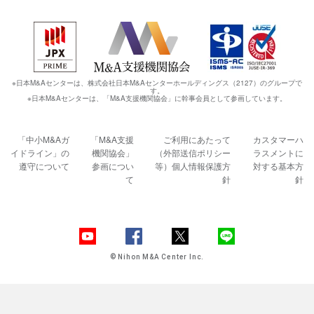
※日本M&Aセンターは、株式会社日本M&Aセンターホールディングス（2127）のグループで
す。
※日本M&Aセンターは、「M&A支援機関協会」に幹事会員として参画しています。
「中小M&Aガ
「M&A支援
ご利用にあたって
カスタマーハ
イドライン」の
機関協会」
（外部送信ポリシー
ラスメントに
遵守について
参画につい
等）
個人情報保護方
対する基本方
て
針
針
© Nihon M&A Center Inc.