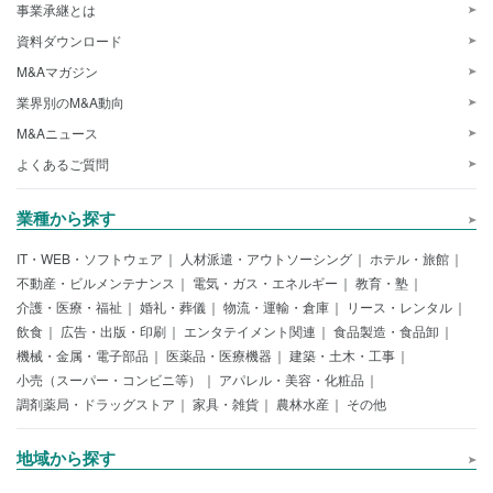
事業承継とは
資料ダウンロード
M&Aマガジン
業界別のM&A動向
M&Aニュース
よくあるご質問
業種から探す
IT・WEB・ソフトウェア
人材派遣・アウトソーシング
ホテル・旅館
不動産・ビルメンテナンス
電気・ガス・エネルギー
教育・塾
介護・医療・福祉
婚礼・葬儀
物流・運輸・倉庫
リース・レンタル
飲食
広告・出版・印刷
エンタテイメント関連
食品製造・食品卸
機械・金属・電子部品
医薬品・医療機器
建築・土木・工事
小売（スーパー・コンビニ等）
アパレル・美容・化粧品
調剤薬局・ドラッグストア
家具・雑貨
農林水産
その他
地域から探す