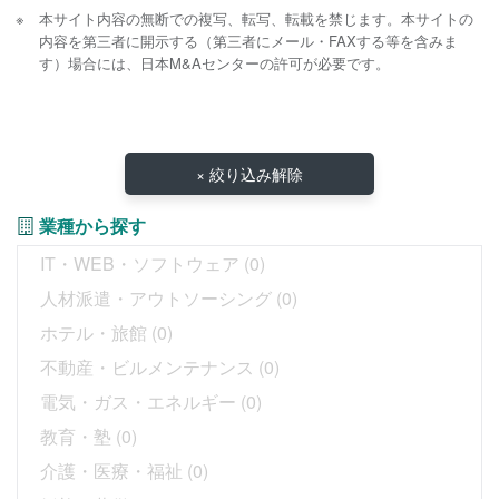
本サイト内容の無断での複写、転写、転載を禁じます。本サイトの
内容を第三者に開示する（第三者にメール・FAXする等を含みま
す）場合には、日本M&Aセンターの許可が必要です。
× 絞り込み解除
業種から探す
IT・WEB・ソフトウェア
(0)
人材派遣・アウトソーシング
(0)
ホテル・旅館
(0)
不動産・ビルメンテナンス
(0)
電気・ガス・エネルギー
(0)
教育・塾
(0)
介護・医療・福祉
(0)