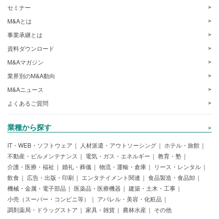
セミナー
M&Aとは
事業承継とは
資料ダウンロード
M&Aマガジン
業界別のM&A動向
M&Aニュース
よくあるご質問
業種から探す
IT・WEB・ソフトウェア
人材派遣・アウトソーシング
ホテル・旅館
不動産・ビルメンテナンス
電気・ガス・エネルギー
教育・塾
介護・医療・福祉
婚礼・葬儀
物流・運輸・倉庫
リース・レンタル
飲食
広告・出版・印刷
エンタテイメント関連
食品製造・食品卸
機械・金属・電子部品
医薬品・医療機器
建築・土木・工事
小売（スーパー・コンビニ等）
アパレル・美容・化粧品
調剤薬局・ドラッグストア
家具・雑貨
農林水産
その他