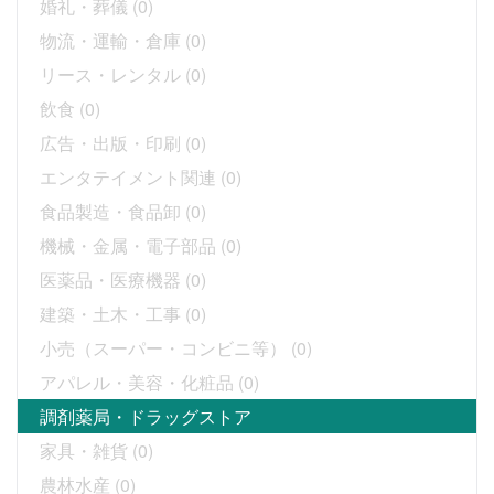
婚礼・葬儀
(0)
物流・運輸・倉庫
(0)
リース・レンタル
(0)
飲食
(0)
広告・出版・印刷
(0)
エンタテイメント関連
(0)
食品製造・食品卸
(0)
機械・金属・電子部品
(0)
医薬品・医療機器
(0)
建築・土木・工事
(0)
小売（スーパー・コンビニ等）
(0)
アパレル・美容・化粧品
(0)
調剤薬局・ドラッグストア
家具・雑貨
(0)
農林水産
(0)