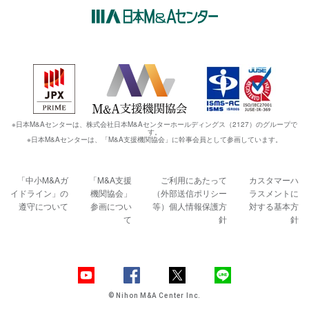
※日本M&Aセンターは、株式会社日本M&Aセンターホールディングス（2127）のグループで
す。
※日本M&Aセンターは、「M&A支援機関協会」に幹事会員として参画しています。
「中小M&Aガ
「M&A支援
ご利用にあたって
カスタマーハ
イドライン」の
機関協会」
（外部送信ポリシー
ラスメントに
遵守について
参画につい
等）
個人情報保護方
対する基本方
て
針
針
© Nihon M&A Center Inc.