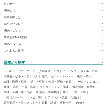
セミナー
M&Aとは
事業承継とは
資料ダウンロード
M&Aマガジン
業界別のM&A動向
M&Aニュース
よくあるご質問
業種から探す
IT・WEB・ソフトウェア
人材派遣・アウトソーシング
ホテル・旅館
不動産・ビルメンテナンス
電気・ガス・エネルギー
教育・塾
介護・医療・福祉
婚礼・葬儀
物流・運輸・倉庫
リース・レンタル
飲食
広告・出版・印刷
エンタテイメント関連
食品製造・食品卸
機械・金属・電子部品
医薬品・医療機器
建築・土木・工事
小売（スーパー・コンビニ等）
アパレル・美容・化粧品
調剤薬局・ドラッグストア
家具・雑貨
農林水産
その他