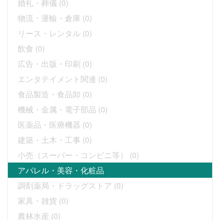
婚礼・葬儀
(0)
物流・運輸・倉庫
(0)
リース・レンタル
(0)
飲食
(0)
広告・出版・印刷
(0)
エンタテイメント関連
(0)
食品製造・食品卸
(0)
機械・金属・電子部品
(0)
医薬品・医療機器
(0)
建築・土木・工事
(0)
小売（スーパー・コンビニ等）
(0)
アパレル・美容・化粧品
調剤薬局・ドラッグストア
(0)
家具・雑貨
(0)
農林水産
(0)