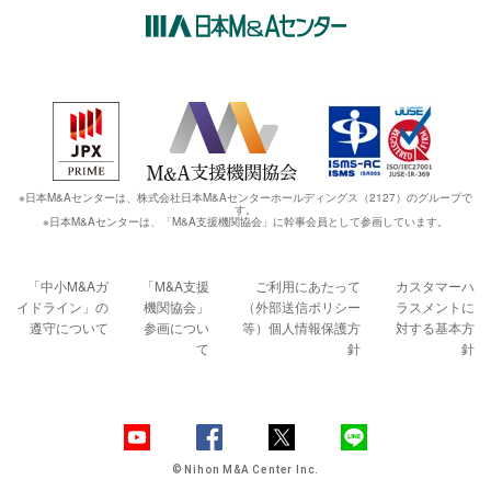
※日本M&Aセンターは、株式会社日本M&Aセンターホールディングス（2127）のグループで
す。
※日本M&Aセンターは、「M&A支援機関協会」に幹事会員として参画しています。
「中小M&Aガ
「M&A支援
ご利用にあたって
カスタマーハ
イドライン」の
機関協会」
（外部送信ポリシー
ラスメントに
遵守について
参画につい
等）
個人情報保護方
対する基本方
て
針
針
© Nihon M&A Center Inc.