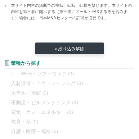
本サイト内容の無断での複写、転写、転載を禁じます。本サイトの
内容を第三者に開示する（第三者にメール・FAXする等を含みま
す）場合には、日本M&Aセンターの許可が必要です。
× 絞り込み解除
業種から探す
IT・WEB・ソフトウェア
(0)
人材派遣・アウトソーシング
(0)
ホテル・旅館
(0)
不動産・ビルメンテナンス
(0)
電気・ガス・エネルギー
(0)
教育・塾
(0)
介護・医療・福祉
(0)