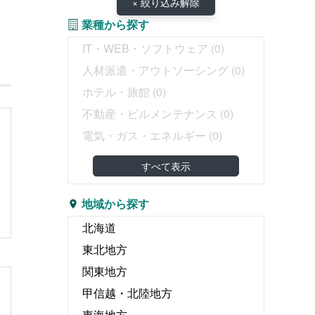
× 絞り込み解除
業種から探す
IT・WEB・ソフトウェア
(0)
人材派遣・アウトソーシング
(0)
ホテル・旅館
(0)
不動産・ビルメンテナンス
(0)
電気・ガス・エネルギー
(0)
教育・塾
(0)
すべて表示
介護・医療・福祉
(0)
婚礼・葬儀
(0)
地域から探す
物流・運輸・倉庫
(0)
北海道
リース・レンタル
(0)
東北地方
飲食
(0)
関東地方
広告・出版・印刷
(0)
甲信越・北陸地方
エンタテイメント関連
(0)
東海地方