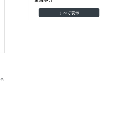
食品製造・食品卸
(0)
関西地方
すべて表示
機械・金属・電子部品
(0)
中国地方
医薬品・医療機器
(0)
四国地方
建築・土木・工事
(0)
九州・沖縄地方
小売（スーパー・コンビニ等）
(0)
海外
アパレル・美容・化粧品
東南アジア
調剤薬局・ドラッグストア
(0)
東アジア
家具・雑貨
(0)
その他アジア
農林水産
(0)
場合
オセアニア
その他
(0)
欧州
北米
南米
中東
アフリカ