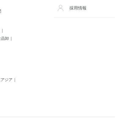
採用情報
問
食品卸
東アジア