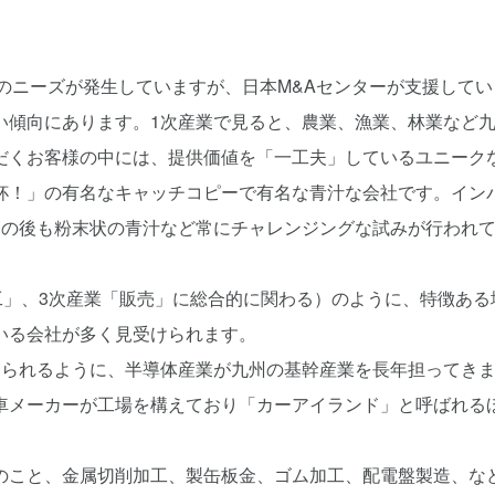
のニーズが発生していますが、日本M&Aセンターが支援してい
い傾向にあります。1次産業で見ると、農業、漁業、林業など
だくお客様の中には、提供価値を「一工夫」しているユニーク
杯！」の有名なキャッチコピーで有名な青汁な会社です。イン
その後も粉末状の青汁など常にチャレンジングな試みが行われ
工」、3次産業「販売」に総合的に関わる）のように、特徴ある
いる会社が多く見受けられます。
知られるように、半導体産業が九州の基幹産業を長年担ってき
車メーカーが工場を構えており「カーアイランド」と呼ばれる
のこと、金属切削加工、製缶板金、ゴム加工、配電盤製造、な