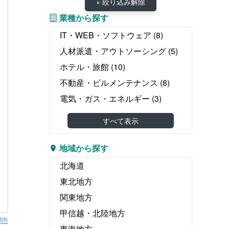
× 絞り込み解除
業種から探す
IT・WEB・ソフトウェア
(8)
人材派遣・アウトソーシング
(5)
ホテル・旅館
(10)
不動産・ビルメンテナンス
(8)
電気・ガス・エネルギー
(3)
教育・塾
(3)
すべて表示
介護・医療・福祉
(22)
婚礼・葬儀
(1)
地域から探す
物流・運輸・倉庫
(8)
北海道
リース・レンタル
(1)
東北地方
飲食
(2)
関東地方
広告・出版・印刷
(2)
甲信越・北陸地方
動向
エンタテイメント関連
(2)
東海地方