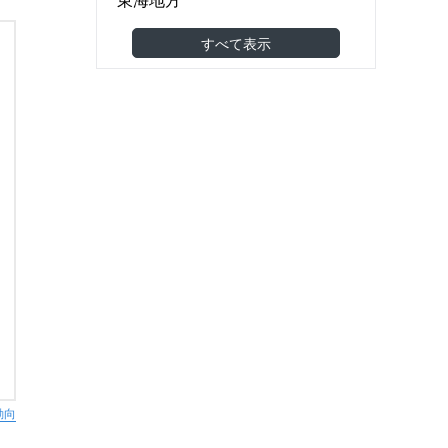
食品製造・食品卸
(6)
関西地方
すべて表示
機械・金属・電子部品
(6)
中国地方
医薬品・医療機器
(0)
四国地方
建築・土木・工事
(43)
九州・沖縄地方
小売（スーパー・コンビニ等）
海外
アパレル・美容・化粧品
(2)
東南アジア
調剤薬局・ドラッグストア
(1)
東アジア
家具・雑貨
(4)
その他アジア
農林水産
(2)
オセアニア
その他
(3)
欧州
北米
南米
中東
動向
アフリカ