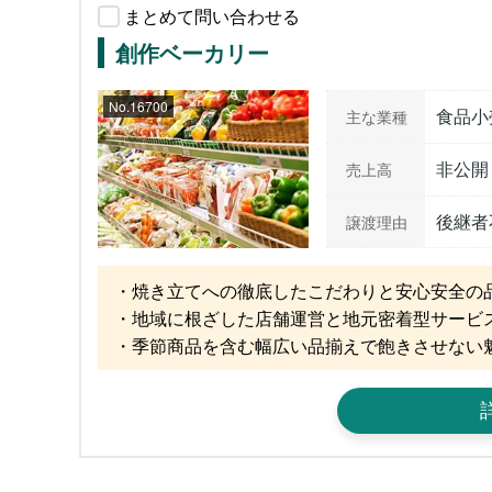
まとめて問い合わせる
創作ベーカリー
No.16700
食品小
主な業種
非公開
売上高
後継者
譲渡理由
・焼き立てへの徹底したこだわりと安心安全の品
・地域に根ざした店舗運営と地元密着型サービス
・季節商品を含む幅広い品揃えで飽きさせない