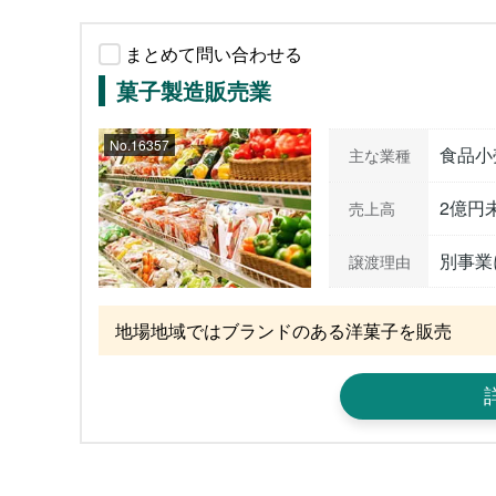
まとめて問い合わせる
菓子製造販売業
No.16357
食品小
主な業種
2億円
売上高
別事業
譲渡理由
地場地域ではブランドのある洋菓子を販売