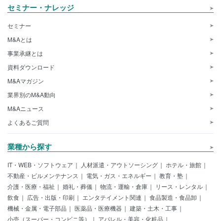
セミナー・ナレッジ
セミナー
M&Aとは
事業承継とは
資料ダウンロード
M&Aマガジン
業界別のM&A動向
M&Aニュース
よくあるご質問
業種から探す
IT・WEB・ソフトウェア
人材派遣・アウトソーシング
ホテル・旅館
不動産・ビルメンテナンス
電気・ガス・エネルギー
教育・塾
介護・医療・福祉
婚礼・葬儀
物流・運輸・倉庫
リース・レンタル
飲食
広告・出版・印刷
エンタテイメント関連
食品製造・食品卸
機械・金属・電子部品
医薬品・医療機器
建築・土木・工事
小売（スーパー・コンビニ等）
アパレル・美容・化粧品