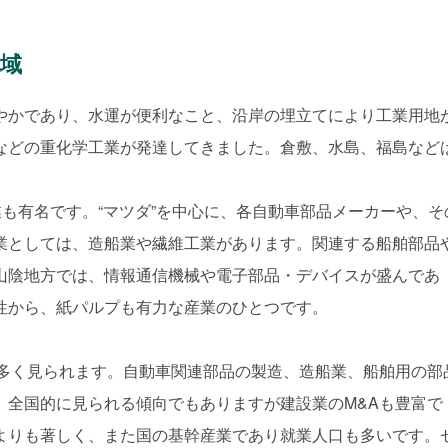
域
やかであり、水運が便利なこと、沿岸の埋立てにより工業用地
などの重化学工業が発達してきました。倉敷、水島、福島など
業も有名です。“マツダ”を中心に、各自動車部品メーカーや、そ
業としては、造船業や繊維工業があります。関連する船舶部品
山陰地方では、情報通信機械や電子部品・デバイスが盛んであ
性から、紙パルプも有力な産業のひとつです。
も多く見られます。自動車関連部品の製造、造船業、船舶用の部
、全国的に見られる傾向でもありますが建設業のM&Aも豊富で
よりも著しく、また国の基幹産業であり就業人口も多いです。