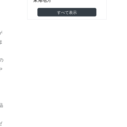
食品製造・食品卸
(2)
関西地方
すべて表示
機械・金属・電子部品
(17)
中国地方
医薬品・医療機器
(0)
四国地方
が
建築・土木・工事
(30)
九州・沖縄地方
は
小売（スーパー・コンビニ等）
海外
アパレル・美容・化粧品
(2)
東南アジア
調剤薬局・ドラッグストア
(1)
の
東アジア
家具・雑貨
(3)
や
その他アジア
農林水産
(0)
オセアニア
その他
(5)
欧州
北米
品
南米
中東
アフリカ
ゼ