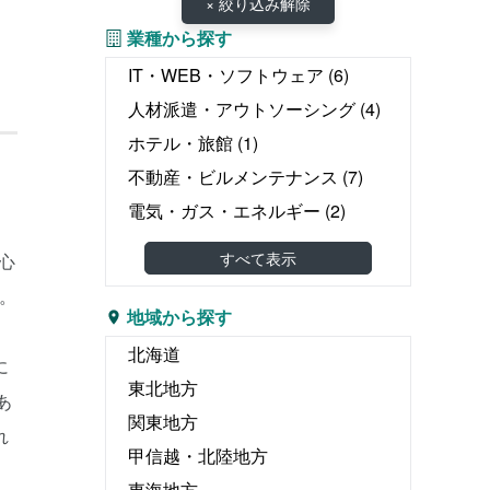
× 絞り込み解除
業種から探す
IT・WEB・ソフトウェア
(6)
人材派遣・アウトソーシング
(4)
ホテル・旅館
(1)
不動産・ビルメンテナンス
(7)
電気・ガス・エネルギー
(2)
教育・塾
(0)
すべて表示
心
介護・医療・福祉
(13)
。
婚礼・葬儀
(0)
地域から探す
物流・運輸・倉庫
(6)
北海道
に
リース・レンタル
(2)
東北地方
あ
飲食
(0)
関東地方
れ
広告・出版・印刷
(5)
甲信越・北陸地方
エンタテイメント関連
(2)
東海地方