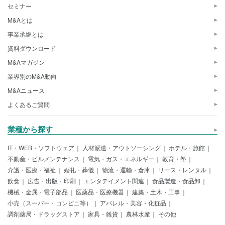
セミナー
M&Aとは
事業承継とは
資料ダウンロード
M&Aマガジン
業界別のM&A動向
M&Aニュース
よくあるご質問
業種から探す
IT・WEB・ソフトウェア
人材派遣・アウトソーシング
ホテル・旅館
不動産・ビルメンテナンス
電気・ガス・エネルギー
教育・塾
介護・医療・福祉
婚礼・葬儀
物流・運輸・倉庫
リース・レンタル
飲食
広告・出版・印刷
エンタテイメント関連
食品製造・食品卸
機械・金属・電子部品
医薬品・医療機器
建築・土木・工事
小売（スーパー・コンビニ等）
アパレル・美容・化粧品
調剤薬局・ドラッグストア
家具・雑貨
農林水産
その他