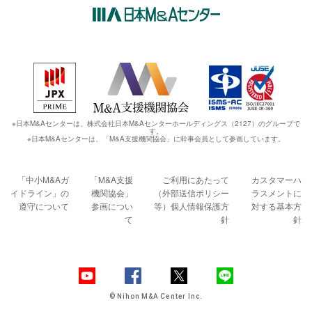
※日本M&Aセンターは、株式会社日本M&Aセンターホールディングス（2127）のグループで
す。
※日本M&Aセンターは、「M&A支援機関協会」に幹事会員として参画しています。
「中小M&Aガ
「M&A支援
ご利用にあたって
カスタマーハ
イドライン」の
機関協会」
（外部送信ポリシー
ラスメントに
遵守について
参画につい
等）
個人情報保護方
対する基本方
て
針
針
© Nihon M&A Center Inc.