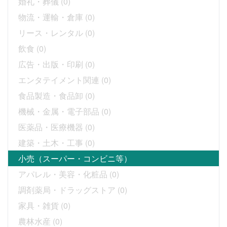
婚礼・葬儀
(0)
物流・運輸・倉庫
(0)
リース・レンタル
(0)
飲食
(0)
広告・出版・印刷
(0)
エンタテイメント関連
(0)
食品製造・食品卸
(0)
機械・金属・電子部品
(0)
医薬品・医療機器
(0)
建築・土木・工事
(0)
小売（スーパー・コンビニ等）
アパレル・美容・化粧品
(0)
調剤薬局・ドラッグストア
(0)
家具・雑貨
(0)
農林水産
(0)