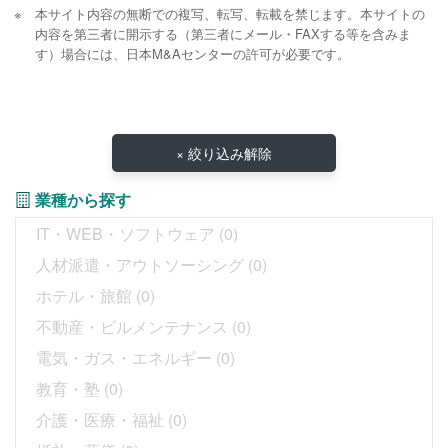
本サイト内容の無断での複写、転写、転載を禁じます。本サイトの
内容を第三者に開示する（第三者にメール・FAXする等を含みま
す）場合には、日本M&Aセンターの許可が必要です。
× 絞り込み解除
業種から探す
IT・WEB・ソフトウェア
(0)
人材派遣・アウトソーシング
(0)
ホテル・旅館
(0)
不動産・ビルメンテナンス
(0)
電気・ガス・エネルギー
(0)
教育・塾
(0)
介護・医療・福祉
(0)