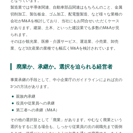
となっています。
製造業では半導体関連、自動車部品関連はもちろんのこと、金属
切削加工、製缶板金、ゴム加工、配電盤製造、など様々な業種の
会社がM&Aを検討しており、当社にもお問合せいただくケース
があります。建築、土木、といった建設業でも多数のM&Aが見
られます。
そのほか観光業、医療・介護サービス、運送業、小売業、卸売
業、など3次産業の業種でも幅広くM&Aを検討されています。
廃業か、承継か。選択を迫られる経営者
事業承継の手段として、中小企業庁のガイドラインによれば次の
3つの方法があります。
親族内承継
役員や従業員への承継
第三者への承継（M&A）
その他の選択肢として「廃業」があります。やむなく廃業という
選択をするに至る場合も、しっかり従業員の次の就職先まで面倒