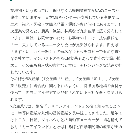
業種別という視点では、偏りなく広範囲業種でM&Aのニーズが
発生していますが、日本M&Aセンターが支援している事例では
土木・観光・医療・太陽光発電・通販が多い傾向にあります。1
次産業で見ると、農業、漁業、林業など九州各県に広く分布して
います。当社にお問合せいただくお客様の中には、提供価値を
「一工夫」しているユニークな会社が見受けられます。例えば
「まず～い、もう一杯！」の有名なキャッチコピーで有名な青汁
な会社です。インパクトのあるCM効果もあって青汁の市場が拡
大し、その後も粉末状の青汁など常にチャレンジングな試みが行
われています。
そのほか6次産業（1次産業「生産」、2次産業「加工」、3次産
業「販売」に総合的に関わる）のように、特徴ある地場の食材を
使って、面白いアイデアで商品化されている会社が多く見受けら
れます。
2次産業では、別名「シリコンアイランド」の名で知られるよう
に、半導体産業が九州の基幹産業を長年担ってきました。近年で
はトヨタ、日産、ダイハツなどの自動車メーカーが工場を構えて
おり「カーアイランド」と呼ばれるほど自動車関連の産業が主力