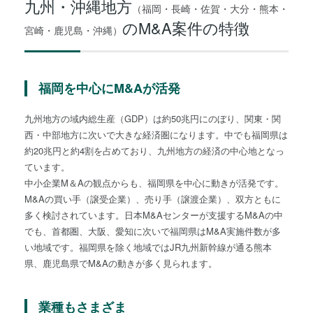
九州・沖縄地方
（福岡・長崎・佐賀・大分・熊本・
のM&A案件の特徴
宮崎・鹿児島・沖縄）
福岡を中心にM&Aが活発
九州地方の域内総生産（GDP）は約50兆円にのぼり、関東・関
西・中部地方に次いで大きな経済圏になります。中でも福岡県は
約20兆円と約4割を占めており、九州地方の経済の中心地となっ
ています。
中小企業M＆Aの観点からも、福岡県を中心に動きが活発です。
M&Aの買い手（譲受企業）、売り手（譲渡企業）、双方ともに
多く検討されています。日本M&Aセンターが支援するM&Aの中
でも、首都圏、大阪、愛知に次いで福岡県はM&A実施件数が多
い地域です。福岡県を除く地域ではJR九州新幹線が通る熊本
県、鹿児島県でM&Aの動きが多く見られます。
業種もさまざま