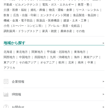
不動産・ビルメンテナンス
電気・ガス・エネルギー
教育・塾
介護・医療・福祉
婚礼・葬儀
物流・運輸・倉庫
リース・レンタル
飲食
広告・出版・印刷
エンタテイメント関連
食品製造・食品卸
機械・金属・電子部品
医薬品・医療機器
建築・土木・工事
小売（スーパー・コンビニ等）
アパレル・美容・化粧品
調剤薬局・ドラッグストア
家具・雑貨
農林水産
その他
地域から探す
北海道
東北地方
関東地方
甲信越・北陸地方
東海地方
関西地方
中国地方
四国地方
九州・沖縄地方
海外
東南アジア
東アジア
その他アジア
オセアニア
欧州
北米
南米
中東
アフリカ
企業情報
IR情報
お問合せ