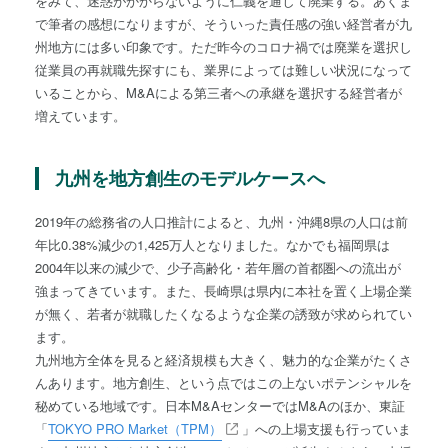
をみて、迷惑がかからないように仁義を通して廃業する。あくま
で筆者の感想になりますが、そういった責任感の強い経営者が九
州地方には多い印象です。ただ昨今のコロナ禍では廃業を選択し
従業員の再就職先探すにも、業界によっては難しい状況になって
いることから、M&Aによる第三者への承継を選択する経営者が
増えています。
九州を地方創生のモデルケースへ
2019年の総務省の人口推計によると、九州・沖縄8県の人口は前
年比0.38%減少の1,425万人となりました。なかでも福岡県は
2004年以来の減少で、少子高齢化・若年層の首都圏への流出が
強まってきています。また、長崎県は県内に本社を置く上場企業
が無く、若者が就職したくなるような企業の誘致が求められてい
ます。
九州地方全体を見ると経済規模も大きく、魅力的な企業がたくさ
んあります。地方創生、という点ではこの上ないポテンシャルを
秘めている地域です。日本M&AセンターではM&Aのほか、東証
「
TOKYO PRO Market（TPM）
」への上場支援も行っていま