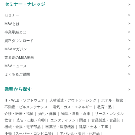
セミナー・ナレッジ
セミナー
M&Aとは
事業承継とは
資料ダウンロード
M&Aマガジン
業界別のM&A動向
M&Aニュース
よくあるご質問
業種から探す
IT・WEB・ソフトウェア
人材派遣・アウトソーシング
ホテル・旅館
不動産・ビルメンテナンス
電気・ガス・エネルギー
教育・塾
介護・医療・福祉
婚礼・葬儀
物流・運輸・倉庫
リース・レンタル
飲食
広告・出版・印刷
エンタテイメント関連
食品製造・食品卸
機械・金属・電子部品
医薬品・医療機器
建築・土木・工事
小売（スーパー・コンビニ等）
アパレル・美容・化粧品