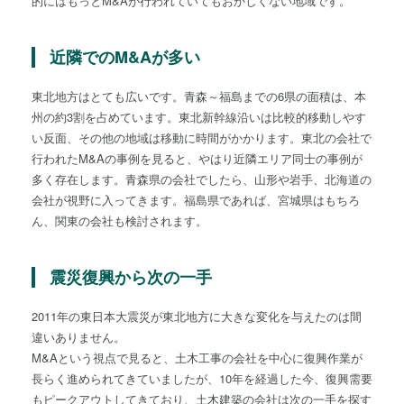
的にはもっとM&Aが行われていてもおかしくない地域です。
近隣でのM&Aが多い
東北地方はとても広いです。青森～福島までの6県の面積は、本
州の約3割を占めています。東北新幹線沿いは比較的移動しやす
い反面、その他の地域は移動に時間がかかります。東北の会社で
行われたM&Aの事例を見ると、やはり近隣エリア同士の事例が
多く存在します。青森県の会社でしたら、山形や岩手、北海道の
会社が視野に入ってきます。福島県であれば、宮城県はもちろ
ん、関東の会社も検討されます。
震災復興から次の一手
2011年の東日本大震災が東北地方に大きな変化を与えたのは間
違いありません。
M&Aという視点で見ると、土木工事の会社を中心に復興作業が
長らく進められてきていましたが、10年を経過した今、復興需要
もピークアウトしてきており、土木建築の会社は次の一手を探す