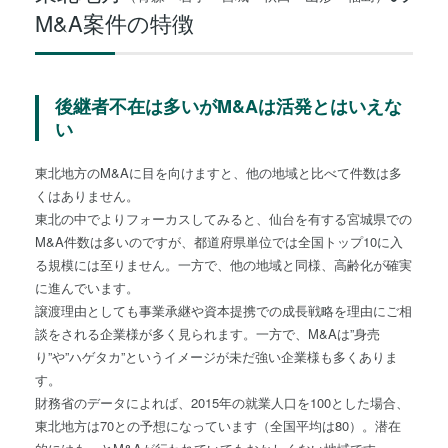
M&A案件の特徴
後継者不在は多いがM&Aは活発とはいえな
い
東北地方のM&Aに目を向けますと、他の地域と比べて件数は多
くはありません。
東北の中でよりフォーカスしてみると、仙台を有する宮城県での
M&A件数は多いのですが、都道府県単位では全国トップ10に入
る規模には至りません。一方で、他の地域と同様、高齢化が確実
に進んでいます。
譲渡理由としても事業承継や資本提携での成長戦略を理由にご相
談をされる企業様が多く見られます。一方で、M&Aは”身売
り”や”ハゲタカ”というイメージが未だ強い企業様も多くありま
す。
財務省のデータによれば、2015年の就業人口を100とした場合、
東北地方は70との予想になっています（全国平均は80）。潜在