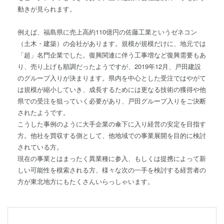
動きが見られます。
例えば、福島県に売上高約110億円の佐藤工業というゼネコン
（土木・建築）の会社があります。規模が規模だけに、地元では
「超」名門企業でした。復興関連に伴う工事増など復興需要もあ
り、売り上げも順調だったようですが、2019年12月、戸田建設
のグループ入りが決まります。県内を中心とした受注ではやがて
は規模が縮小していき、成長するためには更なる技術の獲得や他
県での受注を狙っていく必要があり、戸田グループ入りをご決断
されたようです。
こうした事例のように大手企業の傘下に入り経営の安定を目指す
方。他社を買収する側として、他地域での事業展開を目的に検討
されている方。
現在の事業とはまったく異業種に参入、もしくは提携によって新
しい可能性を模索される方、様々な次の一手を検討する経営者の
方が東北地方にもたくさんいらっしゃいます。