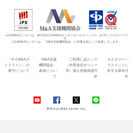
※日本M&Aセンターは、株式会社日本M&Aセンターホールディングス（2127）のグループで
す。
※日本M&Aセンターは、「M&A支援機関協会」に幹事会員として参画しています。
「中小M&Aガ
「M&A支援
ご利用にあたって
カスタマーハ
イドライン」の
機関協会」
（外部送信ポリシー
ラスメントに
遵守について
参画につい
等）
個人情報保護方
対する基本方
て
針
針
© Nihon M&A Center Inc.