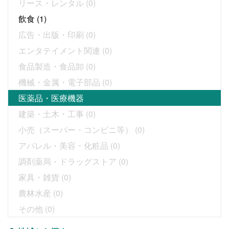
リース・レンタル
(0)
飲食
(1)
広告・出版・印刷
(0)
エンタテイメント関連
(0)
食品製造・食品卸
(0)
機械・金属・電子部品
(0)
医薬品・医療機器
建築・土木・工事
(0)
小売（スーパー・コンビニ等）
(0)
アパレル・美容・化粧品
(0)
調剤薬局・ドラッグストア
(0)
家具・雑貨
(0)
農林水産
(0)
その他
(0)