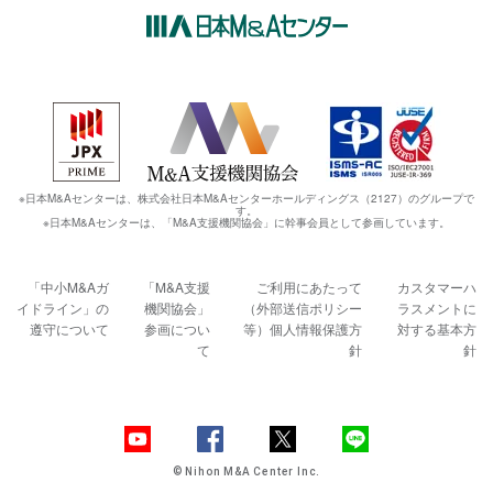
※日本M&Aセンターは、株式会社日本M&Aセンターホールディングス（2127）のグループで
す。
※日本M&Aセンターは、「M&A支援機関協会」に幹事会員として参画しています。
「中小M&Aガ
「M&A支援
ご利用にあたって
カスタマーハ
イドライン」の
機関協会」
（外部送信ポリシー
ラスメントに
遵守について
参画につい
等）
個人情報保護方
対する基本方
て
針
針
© Nihon M&A Center Inc.