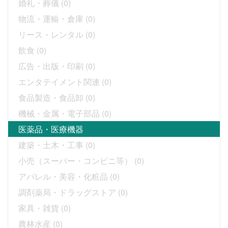
婚礼・葬儀
(0)
物流・運輸・倉庫
(0)
リース・レンタル
(0)
飲食
(0)
広告・出版・印刷
(0)
エンタテイメント関連
(0)
食品製造・食品卸
(0)
機械・金属・電子部品
(0)
医薬品・医療機器
建築・土木・工事
(0)
小売（スーパー・コンビニ等）
(0)
アパレル・美容・化粧品
(0)
調剤薬局・ドラッグストア
(0)
家具・雑貨
(0)
農林水産
(0)