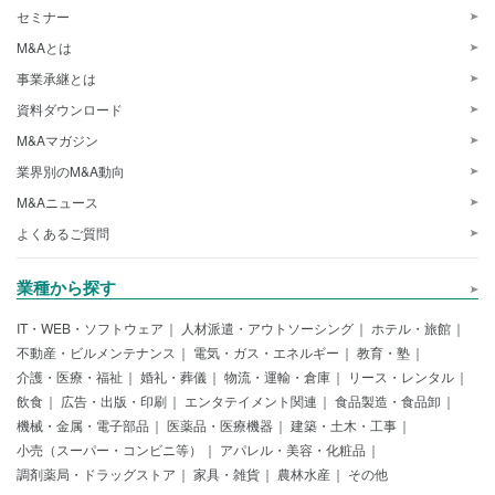
セミナー
M&Aとは
事業承継とは
資料ダウンロード
M&Aマガジン
業界別のM&A動向
M&Aニュース
よくあるご質問
業種から探す
IT・WEB・ソフトウェア
人材派遣・アウトソーシング
ホテル・旅館
不動産・ビルメンテナンス
電気・ガス・エネルギー
教育・塾
介護・医療・福祉
婚礼・葬儀
物流・運輸・倉庫
リース・レンタル
飲食
広告・出版・印刷
エンタテイメント関連
食品製造・食品卸
機械・金属・電子部品
医薬品・医療機器
建築・土木・工事
小売（スーパー・コンビニ等）
アパレル・美容・化粧品
調剤薬局・ドラッグストア
家具・雑貨
農林水産
その他