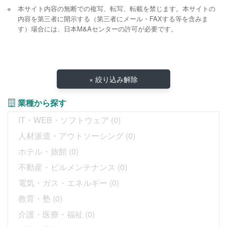
本サイト内容の無断での複写、転写、転載を禁じます。本サイトの
内容を第三者に開示する（第三者にメール・FAXする等を含みま
す）場合には、日本M&Aセンターの許可が必要です。
× 絞り込み解除
業種から探す
IT・WEB・ソフトウェア
(0)
人材派遣・アウトソーシング
(0)
ホテル・旅館
(0)
不動産・ビルメンテナンス
(0)
電気・ガス・エネルギー
(0)
教育・塾
(0)
介護・医療・福祉
(0)