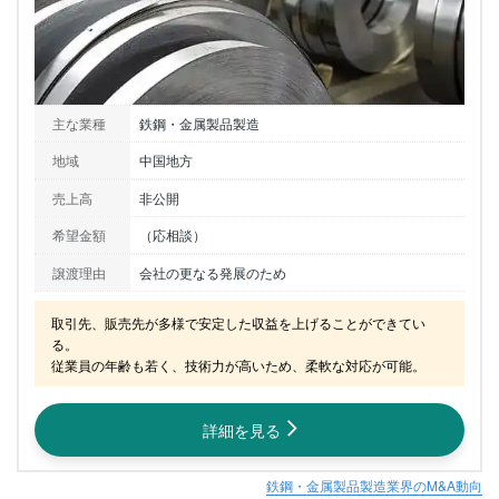
主な業種
鉄鋼・金属製品製造
地域
中国地方
売上高
非公開
希望金額
（応相談）
譲渡理由
会社の更なる発展のため
取引先、販売先が多様で安定した収益を上げることができてい
る。

従業員の年齢も若く、技術力が高いため、柔軟な対応が可能。
詳細を見る
鉄鋼・金属製品製造業界のM&A動向