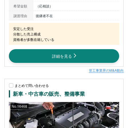
希望金額
（応相談）
譲渡理由
後継者不在
安定した受注

分散した売上構成

資格者が多数在籍している
詳細を見る
管工事業界のM&A動向
まとめて問い合わせる
新車・中古車の販売、整備事業
No.16468