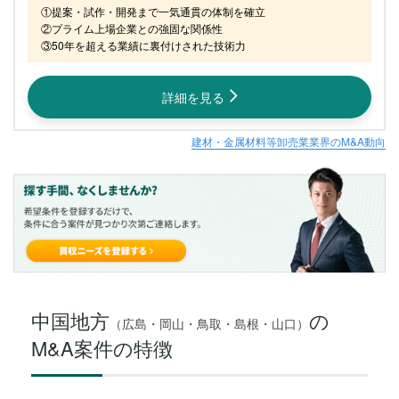
①提案・試作・開発まで一気通貫の体制を確立

②プライム上場企業との強固な関係性

③50年を超える業績に裏付けされた技術力
詳細を見る
建材・金属材料等卸売業業界のM&A動向
中国地方
の
（広島・岡山・鳥取・島根・山口）
M&A案件の特徴