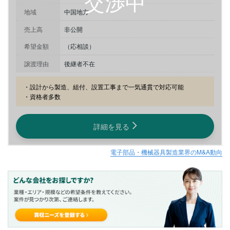
地域
中国地方
売上高
非公開
希望金額
（応相談）
譲渡理由
後継者不在
・設計から製造、組付、設置工事まで一気通貫で対応可能

・資格者多数
詳細を見る
電子部品・機械器具製造業界のM&A動向