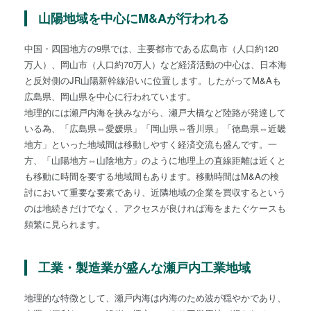
山陽地域を中心にM&Aが行われる
中国・四国地方の9県では、主要都市である広島市（人口約120
万人）、岡山市（人口約70万人）など経済活動の中心は、日本海
と反対側のJR山陽新幹線沿いに位置します。したがってM&Aも
広島県、岡山県を中心に行われています。
地理的には瀬戸内海を挟みながら、瀬戸大橋など陸路が発達して
いる為、「広島県⇔愛媛県」「岡山県⇔香川県」「徳島県⇔近畿
地方」といった地域間は移動しやすく経済交流も盛んです。一
方、「山陽地方⇔山陰地方」のように地理上の直線距離は近くと
も移動に時間を要する地域間もあります。移動時間はM&Aの検
討において重要な要素であり、近隣地域の企業を買収するという
のは地続きだけでなく、アクセスが良ければ海をまたぐケースも
頻繁に見られます。
工業・製造業が盛んな瀬戸内工業地域
地理的な特徴として、瀬戸内海は内海のため波が穏やかであり、