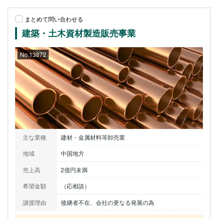
まとめて問い合わせる
建築・土木資材製造販売事業
No.13872
主な業種
建材・金属材料等卸売業
地域
中国地方
売上高
2億円未満
希望金額
（応相談）
譲渡理由
後継者不在、会社の更なる発展の為