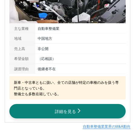
主な業種
自動車整備業
地域
中国地方
売上高
非公開
希望金額
（応相談）
譲渡理由
後継者不在
新車・中古車ともに扱い、全ての店舗が特定の車種のみを扱う専
門店となっている。

整備士も多数在籍している。
詳細を見る
自動車整備業業界のM&A動向