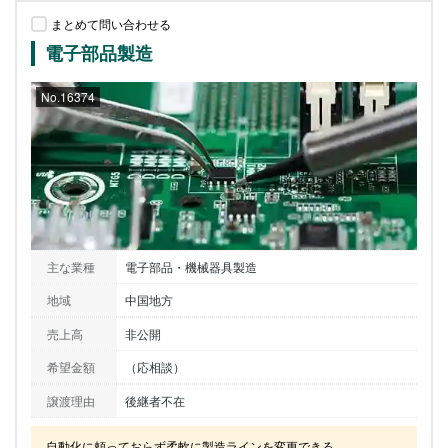
まとめて問い合わせる
電子部品製造
No.16374
主な業種
電子部品・機械器具製造
地域
中国地方
売上高
非公開
希望金額
（応相談）
譲渡理由
後継者不在
自動化に頼っておらず柔軟に製造ラインを変更できる
