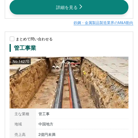
詳細を見る
鉄鋼・金属製品製造業界のM&A動向
まとめて問い合わせる
管工事業
No.14270
主な業種
管工事
地域
中国地方
売上高
2億円未満