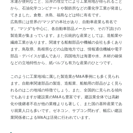
水運が便利なこと、沿岸の埋立てにより工業用地が得られること
から、石油化学コンビナートや製鉄所などの重化学工業が発達し
てきました。倉敷、水島、福島などは特に有名です。
広島県には世界の“マツダ”の本社があり、自動車産業も有名で
す。“マツダ”を中心に、各自動車部品メーカーや、その下請けの
製造業が集まっています。また伝統的な産業としては、造船業や
繊維工業があります。関連する船舶部品や機械の会社も多くあり
ます。鳥取県、島根県などの山陰地方では、情報通信機械や電子
部品・デバイスが盛んであり、四国地方は海運や水、木材の確保
などの立地特性から、紙パルプも有力な産業のひとつです。
このように工業地域に属した製造業がM&A事例にも多く見られ
ます。自動車関連部品の製造、造船業、船舶用の部品がよく見ら
れるのはこの地域の特徴でしょう。また、全国的に見られる傾向
でもありますが建設業のM&Aも豊富です。建設業全体では高齢
化や後継者不在が他の業種よりも著しく、また国の基幹産業であ
り就業人口も多いです。ゼネコン、サブコン問わず、幅広い建設
業関係者によるM&Aは活発に行われています。