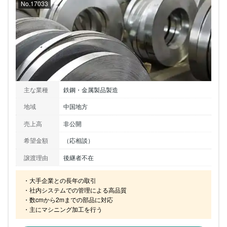
No.17033
主な業種
鉄鋼・金属製品製造
地域
中国地方
売上高
非公開
希望金額
（応相談）
譲渡理由
後継者不在
・大手企業との長年の取引

・社内システムでの管理による高品質

・数cmから2mまでの部品に対応

・主にマシニング加工を行う