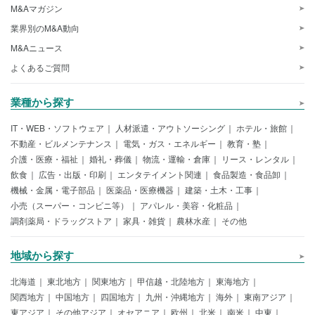
M&Aマガジン
業界別のM&A動向
M&Aニュース
よくあるご質問
業種から探す
IT・WEB・ソフトウェア
人材派遣・アウトソーシング
ホテル・旅館
不動産・ビルメンテナンス
電気・ガス・エネルギー
教育・塾
介護・医療・福祉
婚礼・葬儀
物流・運輸・倉庫
リース・レンタル
飲食
広告・出版・印刷
エンタテイメント関連
食品製造・食品卸
機械・金属・電子部品
医薬品・医療機器
建築・土木・工事
小売（スーパー・コンビニ等）
アパレル・美容・化粧品
調剤薬局・ドラッグストア
家具・雑貨
農林水産
その他
地域から探す
北海道
東北地方
関東地方
甲信越・北陸地方
東海地方
関西地方
中国地方
四国地方
九州・沖縄地方
海外
東南アジア
東アジア
その他アジア
オセアニア
欧州
北米
南米
中東