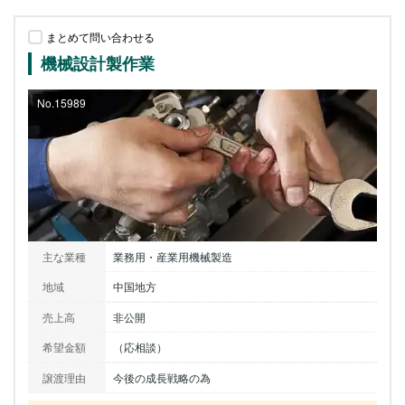
まとめて問い合わせる
機械設計製作業
No.15989
主な業種
業務用・産業用機械製造
地域
中国地方
売上高
非公開
希望金額
（応相談）
譲渡理由
今後の成長戦略の為