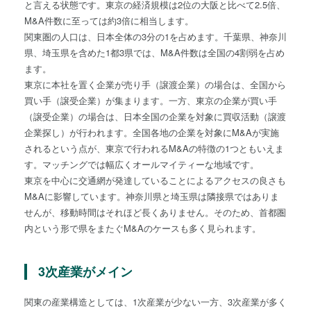
と言える状態です。東京の経済規模は2位の大阪と比べて2.5倍、
M&A件数に至っては約3倍に相当します。
関東圏の人口は、日本全体の3分の1を占めます。千葉県、神奈川
県、埼玉県を含めた1都3県では、M&A件数は全国の4割弱を占め
ます。
東京に本社を置く企業が売り手（譲渡企業）の場合は、全国から
買い手（譲受企業）が集まります。一方、東京の企業が買い手
（譲受企業）の場合は、日本全国の企業を対象に買収活動（譲渡
企業探し）が行われます。全国各地の企業を対象にM&Aが実施
されるという点が、東京で行われるM&Aの特徴の1つともいえま
す。マッチングでは幅広くオールマイティーな地域です。
東京を中心に交通網が発達していることによるアクセスの良さも
M&Aに影響しています。神奈川県と埼玉県は隣接県ではありま
せんが、移動時間はそれほど長くありません。そのため、首都圏
内という形で県をまたぐM&Aのケースも多く見られます。
3次産業がメイン
関東の産業構造としては、1次産業が少ない一方、3次産業が多く