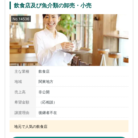
飲食店及び魚介類の卸売・小売
No.14536
主な業種
飲食店
地域
関東地方
売上高
非公開
希望金額
（応相談）
譲渡理由
後継者不在
地元で人気の飲食店