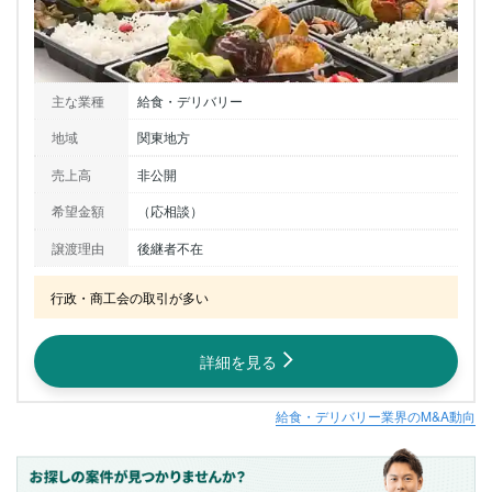
主な業種
給食・デリバリー
地域
関東地方
売上高
非公開
希望金額
（応相談）
譲渡理由
後継者不在
行政・商工会の取引が多い
詳細を見る
給食・デリバリー業界のM&A動向