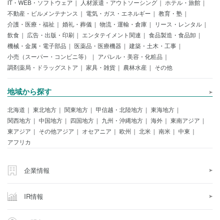
IT・WEB・ソフトウェア
人材派遣・アウトソーシング
ホテル・旅館
不動産・ビルメンテナンス
電気・ガス・エネルギー
教育・塾
介護・医療・福祉
婚礼・葬儀
物流・運輸・倉庫
リース・レンタル
飲食
広告・出版・印刷
エンタテイメント関連
食品製造・食品卸
機械・金属・電子部品
医薬品・医療機器
建築・土木・工事
小売（スーパー・コンビニ等）
アパレル・美容・化粧品
調剤薬局・ドラッグストア
家具・雑貨
農林水産
その他
地域から探す
北海道
東北地方
関東地方
甲信越・北陸地方
東海地方
関西地方
中国地方
四国地方
九州・沖縄地方
海外
東南アジア
東アジア
その他アジア
オセアニア
欧州
北米
南米
中東
アフリカ
企業情報
IR情報