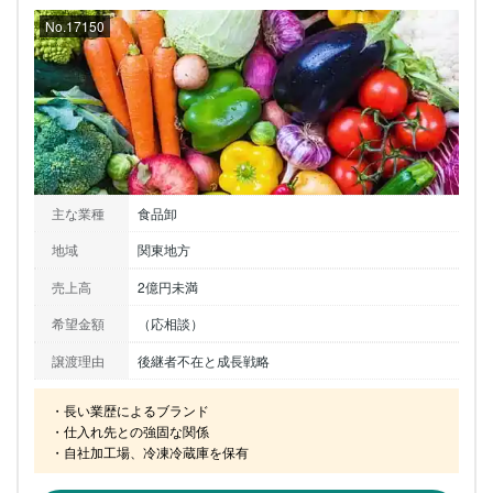
No.17150
主な業種
食品卸
地域
関東地方
売上高
2億円未満
希望金額
（応相談）
譲渡理由
後継者不在と成長戦略
・長い業歴によるブランド

・仕入れ先との強固な関係

・自社加工場、冷凍冷蔵庫を保有