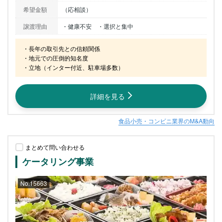
希望金額
（応相談）
譲渡理由
・健康不安 ・選択と集中
・長年の取引先との信頼関係

・地元での圧倒的知名度

・立地（インター付近、駐車場多数）
詳細を見る
食品小売・コンビニ業界のM&A動向
まとめて問い合わせる
ケータリング事業
No.15663