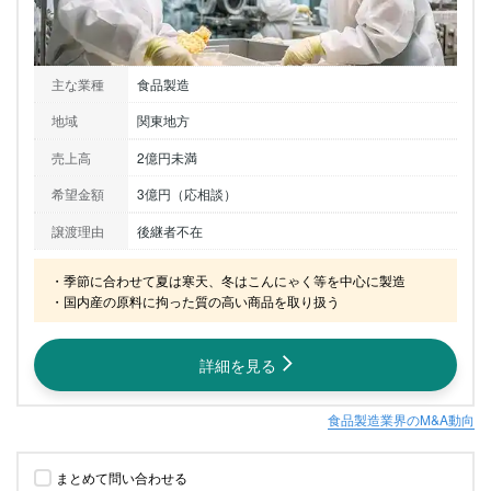
主な業種
食品製造
地域
関東地方
売上高
2億円未満
希望金額
3億円（応相談）
譲渡理由
後継者不在
・季節に合わせて夏は寒天、冬はこんにゃく等を中心に製造

・国内産の原料に拘った質の高い商品を取り扱う
詳細を見る
食品製造業界のM&A動向
まとめて問い合わせる