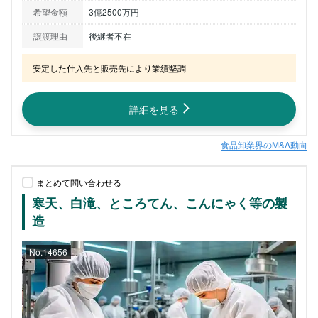
希望金額
3億2500万円
譲渡理由
後継者不在
安定した仕入先と販売先により業績堅調
詳細を見る
食品卸業界のM&A動向
まとめて問い合わせる
寒天、白滝、ところてん、こんにゃく等の製
造
No.14656