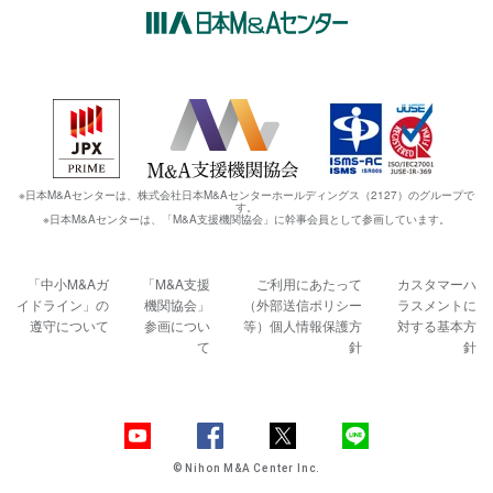
※日本M&Aセンターは、株式会社日本M&Aセンターホールディングス（2127）のグループで
す。
※日本M&Aセンターは、「M&A支援機関協会」に幹事会員として参画しています。
「中小M&Aガ
「M&A支援
ご利用にあたって
カスタマーハ
イドライン」の
機関協会」
（外部送信ポリシー
ラスメントに
遵守について
参画につい
等）
個人情報保護方
対する基本方
て
針
針
© Nihon M&A Center Inc.