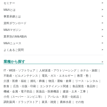
セミナー
M&Aとは
事業承継とは
資料ダウンロード
M&Aマガジン
業界別のM&A動向
M&Aニュース
よくあるご質問
業種から探す
IT・WEB・ソフトウェア
人材派遣・アウトソーシング
ホテル・旅館
不動産・ビルメンテナンス
電気・ガス・エネルギー
教育・塾
介護・医療・福祉
婚礼・葬儀
物流・運輸・倉庫
リース・レンタル
飲食
広告・出版・印刷
エンタテイメント関連
食品製造・食品卸
機械・金属・電子部品
医薬品・医療機器
建築・土木・工事
小売（スーパー・コンビニ等）
アパレル・美容・化粧品
調剤薬局・ドラッグストア
家具・雑貨
農林水産
その他