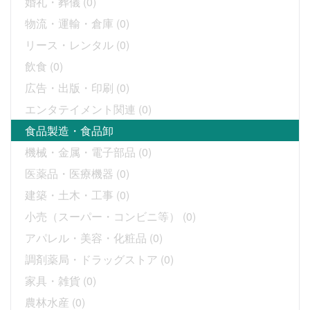
婚礼・葬儀
(0)
物流・運輸・倉庫
(0)
リース・レンタル
(0)
飲食
(0)
広告・出版・印刷
(0)
エンタテイメント関連
(0)
食品製造・食品卸
機械・金属・電子部品
(0)
医薬品・医療機器
(0)
建築・土木・工事
(0)
小売（スーパー・コンビニ等）
(0)
アパレル・美容・化粧品
(0)
調剤薬局・ドラッグストア
(0)
家具・雑貨
(0)
農林水産
(0)