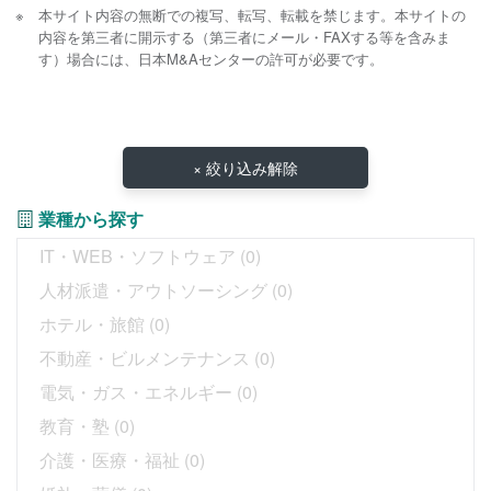
本サイト内容の無断での複写、転写、転載を禁じます。本サイトの
内容を第三者に開示する（第三者にメール・FAXする等を含みま
す）場合には、日本M&Aセンターの許可が必要です。
× 絞り込み解除
業種から探す
IT・WEB・ソフトウェア
(0)
人材派遣・アウトソーシング
(0)
ホテル・旅館
(0)
不動産・ビルメンテナンス
(0)
電気・ガス・エネルギー
(0)
教育・塾
(0)
介護・医療・福祉
(0)