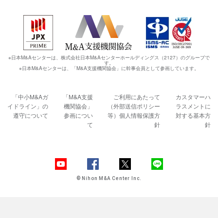
※日本M&Aセンターは、株式会社日本M&Aセンターホールディングス（2127）のグループで
す。
※日本M&Aセンターは、「M&A支援機関協会」に幹事会員として参画しています。
「中小M&Aガ
「M&A支援
ご利用にあたって
カスタマーハ
イドライン」の
機関協会」
（外部送信ポリシー
ラスメントに
遵守について
参画につい
等）
個人情報保護方
対する基本方
て
針
針
© Nihon M&A Center Inc.