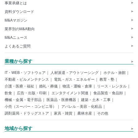
事業承継とは
資料ダウンロード
M&Aマガジン
業界別のM&A動向
M&Aニュース
よくあるご質問
業種から探す
IT・WEB・ソフトウェア
人材派遣・アウトソーシング
ホテル・旅館
不動産・ビルメンテナンス
電気・ガス・エネルギー
教育・塾
介護・医療・福祉
婚礼・葬儀
物流・運輸・倉庫
リース・レンタル
飲食
広告・出版・印刷
エンタテイメント関連
食品製造・食品卸
機械・金属・電子部品
医薬品・医療機器
建築・土木・工事
小売（スーパー・コンビニ等）
アパレル・美容・化粧品
調剤薬局・ドラッグストア
家具・雑貨
農林水産
その他
地域から探す