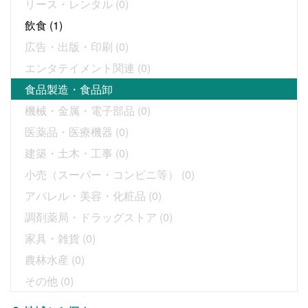
リース・レンタル
(0)
飲食
(1)
広告・出版・印刷
(0)
エンタテイメント関連
(0)
食品製造・食品卸
機械・金属・電子部品
(0)
医薬品・医療機器
(0)
建築・土木・工事
(0)
小売（スーパー・コンビニ等）
(0)
アパレル・美容・化粧品
(0)
調剤薬局・ドラッグストア
(0)
家具・雑貨
(0)
農林水産
(0)
その他
(0)