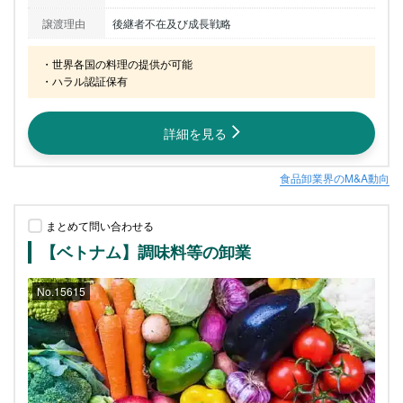
譲渡理由
後継者不在及び成長戦略
・世界各国の料理の提供が可能

・ハラル認証保有
詳細を見る
食品卸業界のM&A動向
まとめて問い合わせる
【ベトナム】調味料等の卸業
No.15615