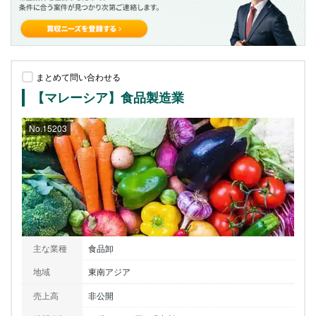
まとめて問い合わせる
【マレーシア】食品製造業
No.15203
主な業種
食品卸
地域
東南アジア
売上高
非公開