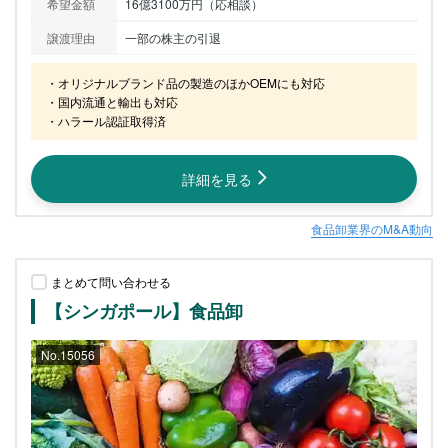
希望金額
16億3100万円（応相談）
譲渡理由
一部の株主の引退
・オリジナルブランド品の製造のほかOEMにも対応

・国内流通と輸出も対応

・ハラール認証取得済
詳細を見る
食品卸業界のM&A動向
まとめて問い合わせる
【シンガポール】食品卸
No.15056