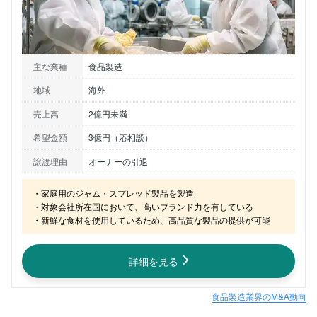
主な業種
食品製造
地域
海外
売上高
2億円未満
希望金額
3億円（応相談）
譲渡理由
オーナーの引退
・家庭用のジャム・スプレッド製品を製造

・対象会社所在国において、高いブランド力を有している

・新鮮な食材を使用しているため、高品質な製品の提供が可能
詳細を見る
食品製造業界のM&A動向