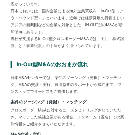
広がっています。
日本においては、国内企業による海外企業買収を「In-Out型（ア
ウトバウンド型）」といいます。近年では経済発展の目覚ましい
アジアの新興国などの企業を対象とした、IN-OUT型のM&Aが増
加傾向にあります。
当社が支援するIn-Out型クロスボーダーM&Aでは、主に「株式譲
渡」と「事業譲渡」の手法がよく用いられています。
In-Out型M&Aのおおまか流れ
日本M&Aセンターでは、案件のソーシング（発掘）・マッチン
グ、M&Aの交渉・実行、買収監査のサポートから成約まで、ワ
ンストップでサービスをご提供します。
案件のソーシング（発掘）・マッチング
クロスボーダーM&Aに対するニーズをヒアリングさせていただ
き、マッチした候補企業がある場合、ノンネーム（匿名）での案
件情報をご紹介させていただきます。
M&A交渉・実行