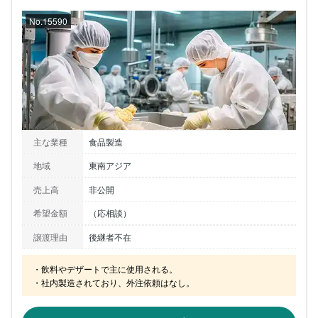
No.15590
主な業種
食品製造
地域
東南アジア
売上高
非公開
希望金額
（応相談）
譲渡理由
後継者不在
・飲料やデザートで主に使用される。

・社内製造されており、外注依頼はなし。