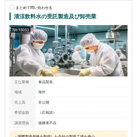
まとめて問い合わせる
清涼飲料水の受託製造及び卸売業
No.13053
主な業種
食品製造
地域
海外
売上高
非公開
希望金額
（応相談）
譲渡理由
後継者不在
・国際製造規格を取得した自社の製造工場を持つ。
