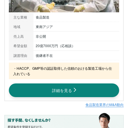
主な業種
食品製造
地域
東南アジア
売上高
非公開
希望金額
20億7000万円（応相談）
譲渡理由
後継者不在
・HACCP、GMP等の認証取得した信頼のおける製造工場から仕
入れている
詳細を見る
食品製造業界のM&A動向