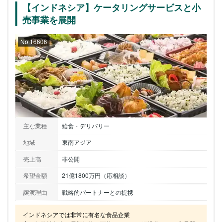
【インドネシア】ケータリングサービスと小
売事業を展開
No.16606
主な業種
給食・デリバリー
地域
東南アジア
売上高
非公開
希望金額
21億1800万円（応相談）
譲渡理由
戦略的パートナーとの提携
インドネシアでは非常に有名な食品企業
