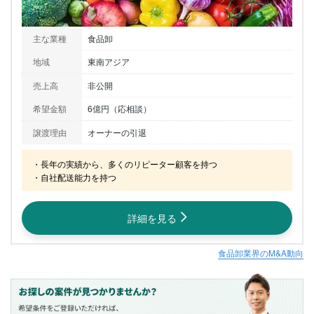
主な業種
食品卸
地域
東南アジア
売上高
非公開
希望金額
6億円（応相談）
譲渡理由
オーナーの引退
・長年の実績から、多くのリピーター顧客を持つ

・自社配送能力を持つ
詳細を見る
食品卸業界のM&A動向