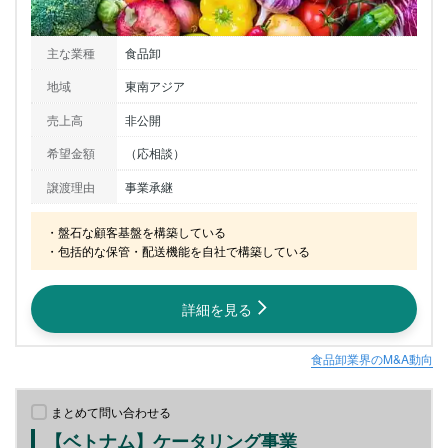
主な業種
食品卸
地域
東南アジア
売上高
非公開
希望金額
（応相談）
譲渡理由
事業承継
・盤石な顧客基盤を構築している

・包括的な保管・配送機能を自社で構築している
詳細を見る
食品卸業界のM&A動向
まとめて問い合わせる
【ベトナム】ケータリング事業