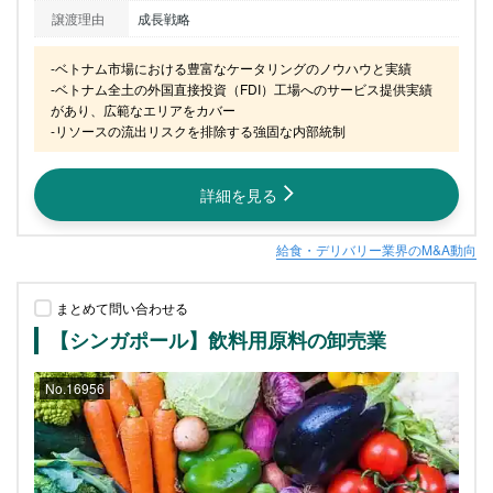
譲渡理由
成長戦略
-ベトナム市場における豊富なケータリングのノウハウと実績

-ベトナム全土の外国直接投資（FDI）工場へのサービス提供実績
があり、広範なエリアをカバー

-リソースの流出リスクを排除する強固な内部統制
詳細を見る
給食・デリバリー業界のM&A動向
まとめて問い合わせる
【シンガポール】飲料用原料の卸売業
No.16956