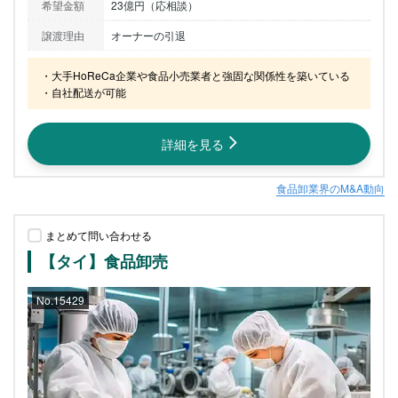
希望金額
23億円（応相談）
譲渡理由
オーナーの引退
・大手HoReCa企業や食品小売業者と強固な関係性を築いている

・自社配送が可能
詳細を見る
食品卸業界のM&A動向
まとめて問い合わせる
【タイ】食品卸売
No.15429