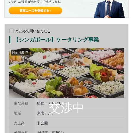
まとめて問い合わせる
【シンガポール】ケータリング事業
No.16517
主な業種
給食・デリバリー
地域
東南アジア
売上高
非公開
希望金額
36億円（応相談）