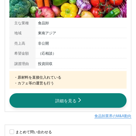
主な業種
食品卸
地域
東南アジア
売上高
非公開
希望金額
（応相談）
譲渡理由
投資回収
・原材料を直接仕入れている

・カフェ等の運営も行う
詳細を見る
食品卸業界のM&A動向
まとめて問い合わせる