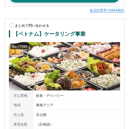
食品卸業界のM&A動向
まとめて問い合わせる
【ベトナム】ケータリング事業
No.17089
主な業種
給食・デリバリー
地域
東南アジア
売上高
非公開
希望金額
（応相談）