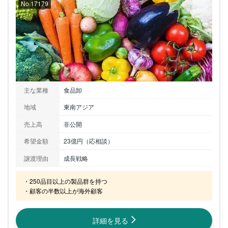
No.17179
主な業種
食品卸
地域
東南アジア
売上高
非公開
希望金額
23億円（応相談）
譲渡理由
成長戦略
・250品目以上の製品群を持つ

・顧客の半数以上が海外顧客
詳細を見る