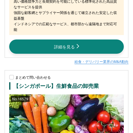
高い価格競争力と長期契約を可能にしている標準化された高品質
なサービスを提供

強固な顧客網とサプライヤー関係を通じて確立された安定した収
益基盤

インドネシアでの広範なサービス、都市部から遠隔地まで対応可
能
詳細を見る
給食・デリバリー業界のM&A動向
まとめて問い合わせる
【シンガポール】生鮮食品の卸売業
No.16579