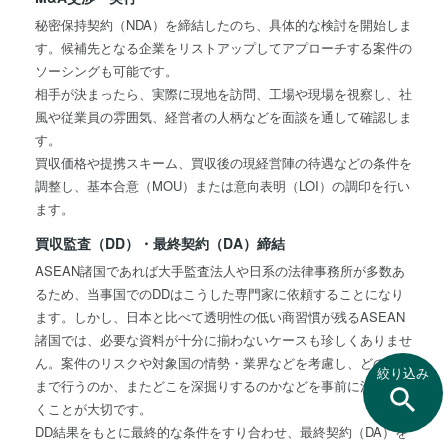
秘密保持契約（NDA）を締結したのち、具体的な検討を開始しま
す。候補先となる企業をリストアップしてアプローチする案件の
ソーシングも可能です。
相手が決まったら、実際に現地を訪問、工場や現場を視察し、社
風や従業員の雰囲気、経営者の人柄などを面談を通して確認しま
す。
買収価格や提携スキーム、買収後の現経営陣の待遇などの条件を
調整し、基本合意（MOU）または意向表明（LOI）の調印を行い
ます。
買収監査（DD）・最終契約（DA）締結
ASEAN諸国であれば大手監査法人や日系の法律事務所が多数あ
るため、当事国でのDDはこうした専門家に依頼することになり
ます。しかし、日本と比べて透明性の低い商習慣が残るASEAN
諸国では、必要な資料が十分に揃わないケースも珍しくありませ
ん。案件のリスクや対象国の情勢・業界などを考慮し、どの範囲
絞り込み
まで行うのか、またどこを深掘りするのかなどを事前に決めてお
くことが大切です。
DD結果をもとに最終的な条件をすり合わせ、最終契約（DA）を