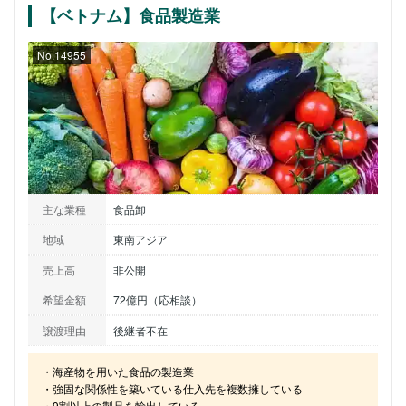
【ベトナム】食品製造業
No.14955
主な業種
食品卸
地域
東南アジア
売上高
非公開
希望金額
72億円（応相談）
譲渡理由
後継者不在
・海産物を用いた食品の製造業

・強固な関係性を築いている仕入先を複数擁している

・9割以上の製品を輸出している