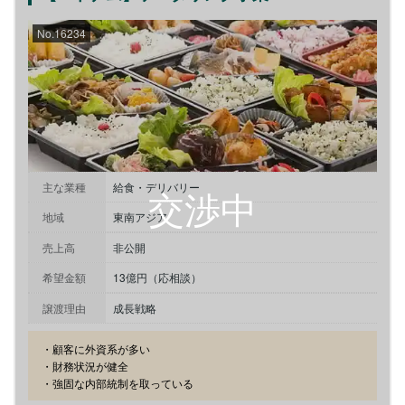
No.16234
主な業種
給食・デリバリー
地域
東南アジア
売上高
非公開
希望金額
13億円（応相談）
譲渡理由
成長戦略
・顧客に外資系が多い

・財務状況が健全

・強固な内部統制を取っている