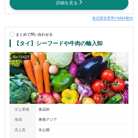
詳細を見る
食品製造業界のM&A動向
まとめて問い合わせる
【タイ】シーフードや牛肉の輸入卸
No.15425
主な業種
食品卸
地域
東南アジア
売上高
非公開