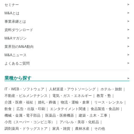
セミナー
M&Aとは
事業承継とは
資料ダウンロード
M&Aマガジン
業界別のM&A動向
M&Aニュース
よくあるご質問
業種から探す
IT・WEB・ソフトウェア
人材派遣・アウトソーシング
ホテル・旅館
不動産・ビルメンテナンス
電気・ガス・エネルギー
教育・塾
介護・医療・福祉
婚礼・葬儀
物流・運輸・倉庫
リース・レンタル
飲食
広告・出版・印刷
エンタテイメント関連
食品製造・食品卸
機械・金属・電子部品
医薬品・医療機器
建築・土木・工事
小売（スーパー・コンビニ等）
アパレル・美容・化粧品
調剤薬局・ドラッグストア
家具・雑貨
農林水産
その他