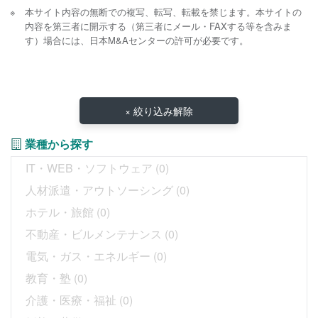
本サイト内容の無断での複写、転写、転載を禁じます。本サイトの
内容を第三者に開示する（第三者にメール・FAXする等を含みま
す）場合には、日本M&Aセンターの許可が必要です。
× 絞り込み解除
業種から探す
IT・WEB・ソフトウェア
(0)
人材派遣・アウトソーシング
(0)
ホテル・旅館
(0)
不動産・ビルメンテナンス
(0)
電気・ガス・エネルギー
(0)
教育・塾
(0)
介護・医療・福祉
(0)