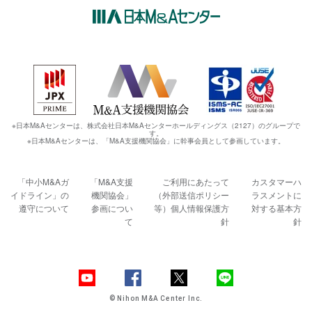
※日本M&Aセンターは、株式会社日本M&Aセンターホールディングス（2127）のグループで
す。
※日本M&Aセンターは、「M&A支援機関協会」に幹事会員として参画しています。
「中小M&Aガ
「M&A支援
ご利用にあたって
カスタマーハ
イドライン」の
機関協会」
（外部送信ポリシー
ラスメントに
遵守について
参画につい
等）
個人情報保護方
対する基本方
て
針
針
© Nihon M&A Center Inc.