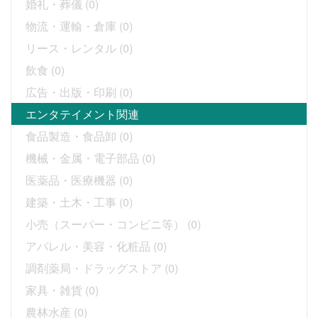
婚礼・葬儀
(0)
物流・運輸・倉庫
(0)
リース・レンタル
(0)
飲食
(0)
広告・出版・印刷
(0)
エンタテイメント関連
食品製造・食品卸
(0)
機械・金属・電子部品
(0)
医薬品・医療機器
(0)
建築・土木・工事
(0)
小売（スーパー・コンビニ等）
(0)
アパレル・美容・化粧品
(0)
調剤薬局・ドラッグストア
(0)
家具・雑貨
(0)
農林水産
(0)