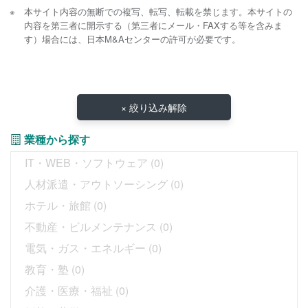
本サイト内容の無断での複写、転写、転載を禁じます。本サイトの
内容を第三者に開示する（第三者にメール・FAXする等を含みま
す）場合には、日本M&Aセンターの許可が必要です。
× 絞り込み解除
業種から探す
IT・WEB・ソフトウェア
(0)
人材派遣・アウトソーシング
(0)
ホテル・旅館
(0)
不動産・ビルメンテナンス
(0)
電気・ガス・エネルギー
(0)
教育・塾
(0)
介護・医療・福祉
(0)