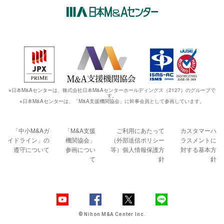
※日本M&Aセンターは、株式会社日本M&Aセンターホールディングス（2127）のグループで
す。
※日本M&Aセンターは、「M&A支援機関協会」に幹事会員として参画しています。
「中小M&Aガ
「M&A支援
ご利用にあたって
カスタマーハ
イドライン」の
機関協会」
（外部送信ポリシー
ラスメントに
遵守について
参画につい
等）
個人情報保護方
対する基本方
て
針
針
© Nihon M&A Center Inc.