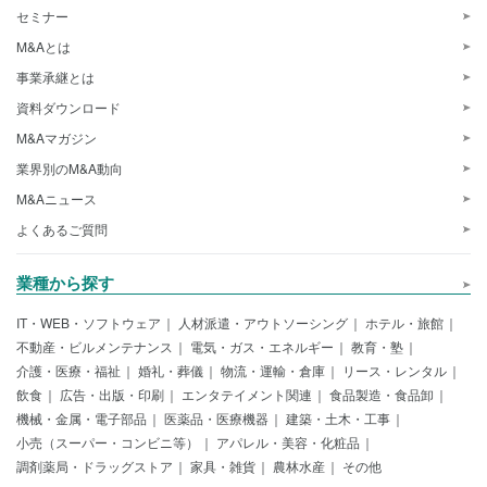
セミナー
M&Aとは
事業承継とは
資料ダウンロード
M&Aマガジン
業界別のM&A動向
M&Aニュース
よくあるご質問
業種から探す
IT・WEB・ソフトウェア
人材派遣・アウトソーシング
ホテル・旅館
不動産・ビルメンテナンス
電気・ガス・エネルギー
教育・塾
介護・医療・福祉
婚礼・葬儀
物流・運輸・倉庫
リース・レンタル
飲食
広告・出版・印刷
エンタテイメント関連
食品製造・食品卸
機械・金属・電子部品
医薬品・医療機器
建築・土木・工事
小売（スーパー・コンビニ等）
アパレル・美容・化粧品
調剤薬局・ドラッグストア
家具・雑貨
農林水産
その他