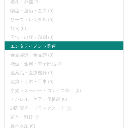
婚礼・葬儀
(0)
物流・運輸・倉庫
(0)
リース・レンタル
(0)
飲食
(0)
広告・出版・印刷
(0)
エンタテイメント関連
食品製造・食品卸
(0)
機械・金属・電子部品
(0)
医薬品・医療機器
(0)
建築・土木・工事
(0)
小売（スーパー・コンビニ等）
(0)
アパレル・美容・化粧品
(0)
調剤薬局・ドラッグストア
(0)
家具・雑貨
(0)
農林水産
(0)