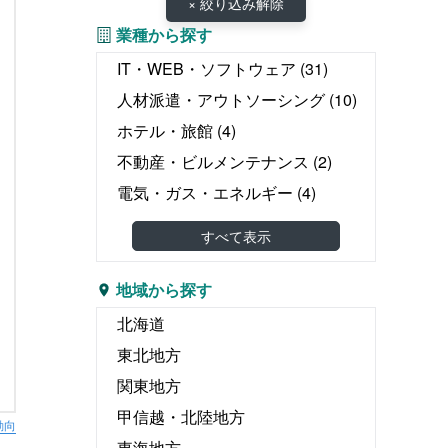
× 絞り込み解除
業種から探す
IT・WEB・ソフトウェア
(31)
人材派遣・アウトソーシング
(10)
ホテル・旅館
(4)
不動産・ビルメンテナンス
(2)
電気・ガス・エネルギー
(4)
教育・塾
(0)
すべて表示
介護・医療・福祉
(2)
婚礼・葬儀
(0)
地域から探す
物流・運輸・倉庫
(12)
北海道
リース・レンタル
(1)
東北地方
飲食
(4)
関東地方
広告・出版・印刷
(15)
甲信越・北陸地方
動向
エンタテイメント関連
東海地方