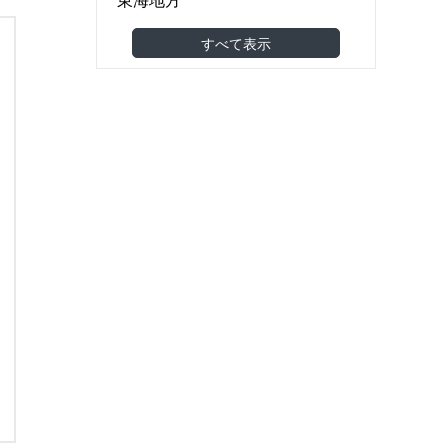
食品製造・食品卸
(22)
関西地方
すべて表示
機械・金属・電子部品
(49)
中国地方
医薬品・医療機器
(4)
四国地方
建築・土木・工事
(42)
九州・沖縄地方
小売（スーパー・コンビニ等）
(9)
海外
アパレル・美容・化粧品
(3)
東南アジア
調剤薬局・ドラッグストア
(0)
東アジア
家具・雑貨
(11)
その他アジア
農林水産
(2)
オセアニア
その他
(15)
欧州
北米
南米
中東
アフリカ