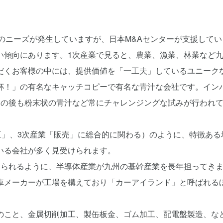
のニーズが発生していますが、日本M&Aセンターが支援してい
い傾向にあります。1次産業で見ると、農業、漁業、林業など
だくお客様の中には、提供価値を「一工夫」しているユニーク
杯！」の有名なキャッチコピーで有名な青汁な会社です。イン
その後も粉末状の青汁など常にチャレンジングな試みが行われ
工」、3次産業「販売」に総合的に関わる）のように、特徴ある
いる会社が多く見受けられます。
知られるように、半導体産業が九州の基幹産業を長年担ってき
車メーカーが工場を構えており「カーアイランド」と呼ばれる
のこと、金属切削加工、製缶板金、ゴム加工、配電盤製造、な