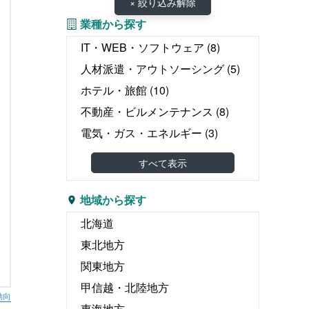
× 絞り込み解除
業種から探す
IT・WEB・ソフトウェア
(8)
人材派遣・アウトソーシング
(5)
ホテル・旅館
(10)
不動産・ビルメンテナンス
(8)
電気・ガス・エネルギー
(3)
教育・塾
(3)
すべて表示
介護・医療・福祉
(22)
婚礼・葬儀
(1)
地域から探す
物流・運輸・倉庫
(8)
北海道
リース・レンタル
(1)
東北地方
飲食
(2)
関東地方
広告・出版・印刷
甲信越・北陸地方
動向
エンタテイメント関連
(2)
東海地方