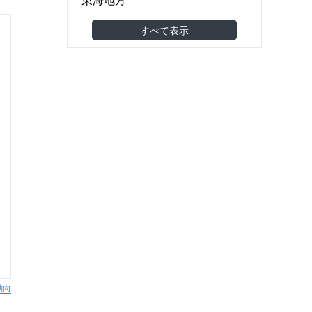
食品製造・食品卸
(6)
関西地方
すべて表示
機械・金属・電子部品
(6)
中国地方
医薬品・医療機器
(0)
四国地方
建築・土木・工事
(43)
九州・沖縄地方
小売（スーパー・コンビニ等）
(3)
海外
アパレル・美容・化粧品
(2)
東南アジア
調剤薬局・ドラッグストア
(1)
東アジア
家具・雑貨
(4)
その他アジア
農林水産
(2)
オセアニア
その他
(3)
欧州
北米
南米
中東
動向
アフリカ