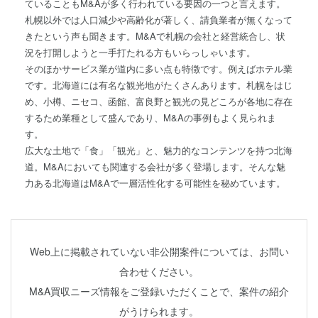
ていることもM&Aが多く行われている要因の一つと言えます。
札幌以外では人口減少や高齢化が著しく、請負業者が無くなって
きたという声も聞きます。M&Aで札幌の会社と経営統合し、状
況を打開しようと一手打たれる方もいらっしゃいます。
そのほかサービス業が道内に多い点も特徴です。例えばホテル業
です。北海道には有名な観光地がたくさんあります。札幌をはじ
め、小樽、ニセコ、函館、富良野と観光の見どころが各地に存在
するため業種として盛んであり、M&Aの事例もよく見られま
す。
広大な土地で「食」「観光」と、魅力的なコンテンツを持つ北海
道。M&Aにおいても関連する会社が多く登場します。そんな魅
力ある北海道はM&Aで一層活性化する可能性を秘めています。
Web上に掲載されていない非公開案件については、お問い
合わせください。
M&A買収ニーズ情報をご登録いただくことで、案件の紹介
がうけられます。