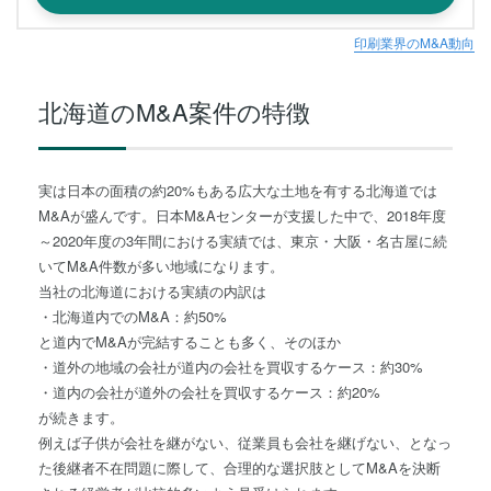
印刷業界のM&A動向
北海道
のM&A案件の特徴
実は日本の面積の約20%もある広大な土地を有する北海道では
M&Aが盛んです。日本M&Aセンターが支援した中で、2018年度
～2020年度の3年間における実績では、東京・大阪・名古屋に続
いてM&A件数が多い地域になります。
当社の北海道における実績の内訳は
・北海道内でのM&A：約50%
と道内でM&Aが完結することも多く、そのほか
・道外の地域の会社が道内の会社を買収するケース：約30%
・道内の会社が道外の会社を買収するケース：約20%
が続きます。
例えば子供が会社を継がない、従業員も会社を継げない、となっ
た後継者不在問題に際して、合理的な選択肢としてM&Aを決断