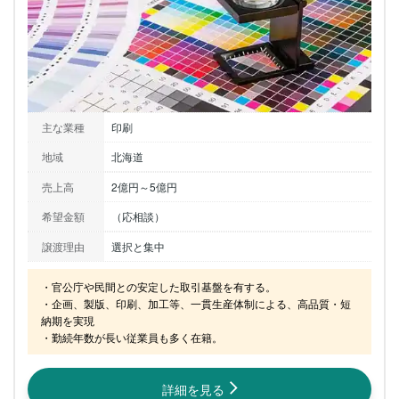
主な業種
印刷
地域
北海道
売上高
2億円～5億円
希望金額
（応相談）
譲渡理由
選択と集中
・官公庁や民間との安定した取引基盤を有する。

・企画、製版、印刷、加工等、一貫生産体制による、高品質・短
納期を実現

・勤続年数が長い従業員も多く在籍。
詳細を見る