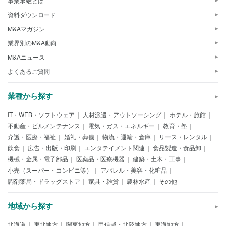
事業承継とは
資料ダウンロード
M&Aマガジン
業界別のM&A動向
M&Aニュース
よくあるご質問
業種から探す
IT・WEB・ソフトウェア
人材派遣・アウトソーシング
ホテル・旅館
不動産・ビルメンテナンス
電気・ガス・エネルギー
教育・塾
介護・医療・福祉
婚礼・葬儀
物流・運輸・倉庫
リース・レンタル
飲食
広告・出版・印刷
エンタテイメント関連
食品製造・食品卸
機械・金属・電子部品
医薬品・医療機器
建築・土木・工事
小売（スーパー・コンビニ等）
アパレル・美容・化粧品
調剤薬局・ドラッグストア
家具・雑貨
農林水産
その他
地域から探す
北海道
東北地方
関東地方
甲信越・北陸地方
東海地方