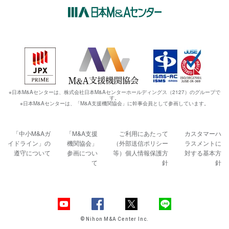
※日本M&Aセンターは、株式会社日本M&Aセンターホールディングス（2127）のグループで
す。
※日本M&Aセンターは、「M&A支援機関協会」に幹事会員として参画しています。
「中小M&Aガ
「M&A支援
ご利用にあたって
カスタマーハ
イドライン」の
機関協会」
（外部送信ポリシー
ラスメントに
遵守について
参画につい
等）
個人情報保護方
対する基本方
て
針
針
© Nihon M&A Center Inc.