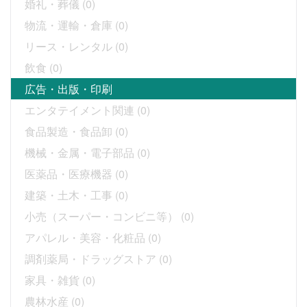
婚礼・葬儀
(0)
物流・運輸・倉庫
(0)
リース・レンタル
(0)
飲食
(0)
広告・出版・印刷
エンタテイメント関連
(0)
食品製造・食品卸
(0)
機械・金属・電子部品
(0)
医薬品・医療機器
(0)
建築・土木・工事
(0)
小売（スーパー・コンビニ等）
(0)
アパレル・美容・化粧品
(0)
調剤薬局・ドラッグストア
(0)
家具・雑貨
(0)
農林水産
(0)