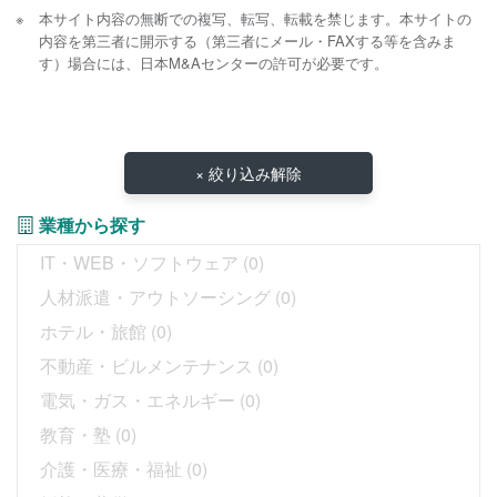
本サイト内容の無断での複写、転写、転載を禁じます。本サイトの
内容を第三者に開示する（第三者にメール・FAXする等を含みま
す）場合には、日本M&Aセンターの許可が必要です。
× 絞り込み解除
業種から探す
IT・WEB・ソフトウェア
(0)
人材派遣・アウトソーシング
(0)
ホテル・旅館
(0)
不動産・ビルメンテナンス
(0)
電気・ガス・エネルギー
(0)
教育・塾
(0)
介護・医療・福祉
(0)