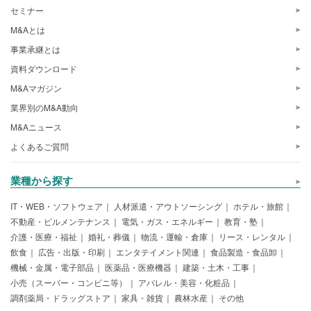
セミナー
M&Aとは
事業承継とは
資料ダウンロード
M&Aマガジン
業界別のM&A動向
M&Aニュース
よくあるご質問
業種から探す
IT・WEB・ソフトウェア
人材派遣・アウトソーシング
ホテル・旅館
不動産・ビルメンテナンス
電気・ガス・エネルギー
教育・塾
介護・医療・福祉
婚礼・葬儀
物流・運輸・倉庫
リース・レンタル
飲食
広告・出版・印刷
エンタテイメント関連
食品製造・食品卸
機械・金属・電子部品
医薬品・医療機器
建築・土木・工事
小売（スーパー・コンビニ等）
アパレル・美容・化粧品
調剤薬局・ドラッグストア
家具・雑貨
農林水産
その他