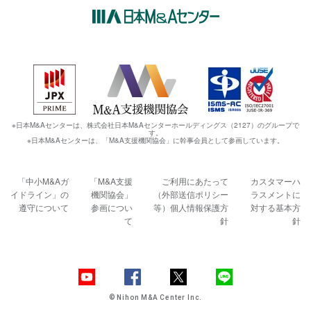
※日本M&Aセンターは、株式会社日本M&Aセンターホールディングス（2127）のグループで
す。
※日本M&Aセンターは、「M&A支援機関協会」に幹事会員として参画しています。
「中小M&Aガ
「M&A支援
ご利用にあたって
カスタマーハ
イドライン」の
機関協会」
（外部送信ポリシー
ラスメントに
遵守について
参画につい
等）
個人情報保護方
対する基本方
て
針
針
© Nihon M&A Center Inc.