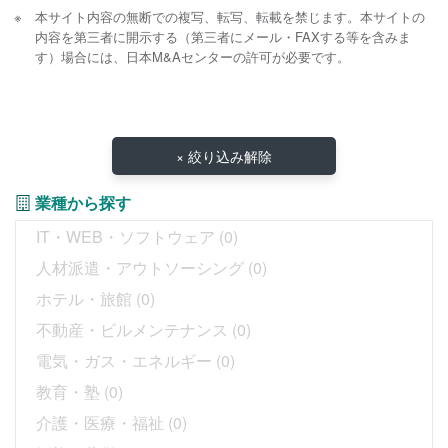
本サイト内容の無断での複写、転写、転載を禁じます。本サイトの
内容を第三者に開示する（第三者にメール・FAXする等を含みま
す）場合には、日本M&Aセンターの許可が必要です。
× 絞り込み解除
業種から探す
IT・WEB・ソフトウェア
(0)
人材派遣・アウトソーシング
(0)
ホテル・旅館
(0)
不動産・ビルメンテナンス
(0)
電気・ガス・エネルギー
(0)
教育・塾
(0)
介護・医療・福祉
(0)