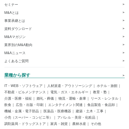
セミナー
M&Aとは
事業承継とは
資料ダウンロード
M&Aマガジン
業界別のM&A動向
M&Aニュース
よくあるご質問
業種から探す
IT・WEB・ソフトウェア
人材派遣・アウトソーシング
ホテル・旅館
不動産・ビルメンテナンス
電気・ガス・エネルギー
教育・塾
介護・医療・福祉
婚礼・葬儀
物流・運輸・倉庫
リース・レンタル
飲食
広告・出版・印刷
エンタテイメント関連
食品製造・食品卸
機械・金属・電子部品
医薬品・医療機器
建築・土木・工事
小売（スーパー・コンビニ等）
アパレル・美容・化粧品
調剤薬局・ドラッグストア
家具・雑貨
農林水産
その他