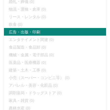
婚礼・葬儀
(0)
物流・運輸・倉庫
(0)
リース・レンタル
(0)
飲食
(0)
広告・出版・印刷
エンタテイメント関連
(0)
食品製造・食品卸
(0)
機械・金属・電子部品
(0)
医薬品・医療機器
(0)
建築・土木・工事
(0)
小売（スーパー・コンビニ等）
(0)
アパレル・美容・化粧品
(0)
調剤薬局・ドラッグストア
(0)
家具・雑貨
(0)
農林水産
(0)