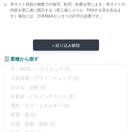
本サイト内容の無断での複写、転写、転載を禁じます。本サイトの
内容を第三者に開示する（第三者にメール・FAXする等を含みま
す）場合には、日本M&Aセンターの許可が必要です。
× 絞り込み解除
業種から探す
IT・WEB・ソフトウェア
(0)
人材派遣・アウトソーシング
(0)
ホテル・旅館
(0)
不動産・ビルメンテナンス
(0)
電気・ガス・エネルギー
(0)
教育・塾
(0)
介護・医療・福祉
(0)