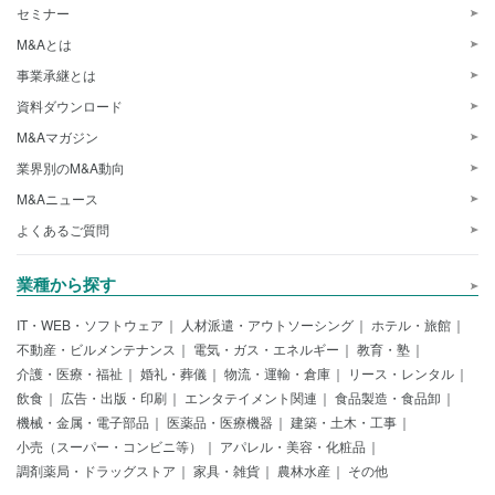
セミナー
M&Aとは
事業承継とは
資料ダウンロード
M&Aマガジン
業界別のM&A動向
M&Aニュース
よくあるご質問
業種から探す
IT・WEB・ソフトウェア
人材派遣・アウトソーシング
ホテル・旅館
不動産・ビルメンテナンス
電気・ガス・エネルギー
教育・塾
介護・医療・福祉
婚礼・葬儀
物流・運輸・倉庫
リース・レンタル
飲食
広告・出版・印刷
エンタテイメント関連
食品製造・食品卸
機械・金属・電子部品
医薬品・医療機器
建築・土木・工事
小売（スーパー・コンビニ等）
アパレル・美容・化粧品
調剤薬局・ドラッグストア
家具・雑貨
農林水産
その他