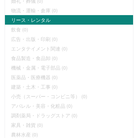
婚礼・葬儀
(0)
物流・運輸・倉庫
(0)
リース・レンタル
飲食
(0)
広告・出版・印刷
(0)
エンタテイメント関連
(0)
食品製造・食品卸
(0)
機械・金属・電子部品
(0)
医薬品・医療機器
(0)
建築・土木・工事
(0)
小売（スーパー・コンビニ等）
(0)
アパレル・美容・化粧品
(0)
調剤薬局・ドラッグストア
(0)
家具・雑貨
(0)
農林水産
(0)