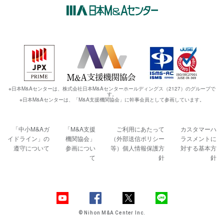
※日本M&Aセンターは、株式会社日本M&Aセンターホールディングス（2127）のグループで
す。
※日本M&Aセンターは、「M&A支援機関協会」に幹事会員として参画しています。
「中小M&Aガ
「M&A支援
ご利用にあたって
カスタマーハ
イドライン」の
機関協会」
（外部送信ポリシー
ラスメントに
遵守について
参画につい
等）
個人情報保護方
対する基本方
て
針
針
© Nihon M&A Center Inc.