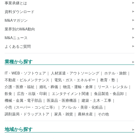
事業承継とは
資料ダウンロード
M&Aマガジン
業界別のM&A動向
M&Aニュース
よくあるご質問
業種から探す
IT・WEB・ソフトウェア
人材派遣・アウトソーシング
ホテル・旅館
不動産・ビルメンテナンス
電気・ガス・エネルギー
教育・塾
介護・医療・福祉
婚礼・葬儀
物流・運輸・倉庫
リース・レンタル
飲食
広告・出版・印刷
エンタテイメント関連
食品製造・食品卸
機械・金属・電子部品
医薬品・医療機器
建築・土木・工事
小売（スーパー・コンビニ等）
アパレル・美容・化粧品
調剤薬局・ドラッグストア
家具・雑貨
農林水産
その他
地域から探す