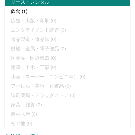
リース・レンタル
飲食
(1)
広告・出版・印刷
(0)
エンタテイメント関連
(0)
食品製造・食品卸
(0)
機械・金属・電子部品
(0)
医薬品・医療機器
(0)
建築・土木・工事
(0)
小売（スーパー・コンビニ等）
(0)
アパレル・美容・化粧品
(0)
調剤薬局・ドラッグストア
(0)
家具・雑貨
(0)
農林水産
(0)
その他
(0)