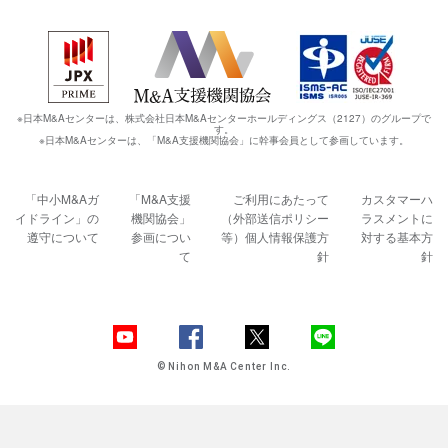
※日本M&Aセンターは、株式会社日本M&Aセンターホールディングス（2127）のグループで
す。
※日本M&Aセンターは、「M&A支援機関協会」に幹事会員として参画しています。
「中小M&Aガ
「M&A支援
ご利用にあたって
カスタマーハ
イドライン」の
機関協会」
（外部送信ポリシー
ラスメントに
遵守について
参画につい
等）
個人情報保護方
対する基本方
て
針
針
© Nihon M&A Center Inc.