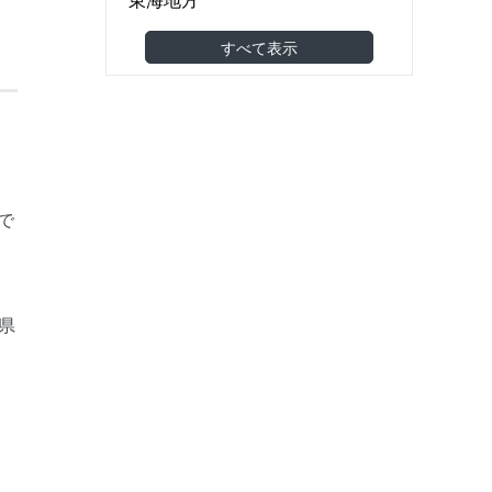
食品製造・食品卸
(6)
関西地方
すべて表示
機械・金属・電子部品
(6)
中国地方
医薬品・医療機器
(0)
四国地方
建築・土木・工事
(43)
九州・沖縄地方
小売（スーパー・コンビニ等）
(3)
海外
アパレル・美容・化粧品
(2)
東南アジア
で
調剤薬局・ドラッグストア
(1)
東アジア
家具・雑貨
(4)
その他アジア
、
農林水産
(2)
オセアニア
県
その他
(3)
欧州
く
北米
南米
中東
アフリカ