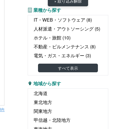
× 絞り込み解除
業種から探す
IT・WEB・ソフトウェア
(8)
人材派遣・アウトソーシング
(5)
ホテル・旅館
(10)
不動産・ビルメンテナンス
(8)
電気・ガス・エネルギー
(3)
教育・塾
(3)
すべて表示
介護・医療・福祉
(22)
婚礼・葬儀
地域から探す
物流・運輸・倉庫
(8)
北海道
リース・レンタル
(1)
東北地方
飲食
(2)
動向
関東地方
広告・出版・印刷
(2)
甲信越・北陸地方
エンタテイメント関連
(2)
東海地方