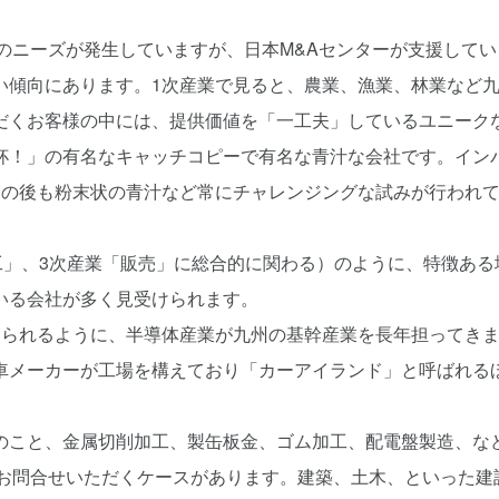
のニーズが発生していますが、日本M&Aセンターが支援してい
い傾向にあります。1次産業で見ると、農業、漁業、林業など
だくお客様の中には、提供価値を「一工夫」しているユニーク
杯！」の有名なキャッチコピーで有名な青汁な会社です。イン
その後も粉末状の青汁など常にチャレンジングな試みが行われ
工」、3次産業「販売」に総合的に関わる）のように、特徴ある
いる会社が多く見受けられます。
知られるように、半導体産業が九州の基幹産業を長年担ってき
車メーカーが工場を構えており「カーアイランド」と呼ばれる
のこと、金属切削加工、製缶板金、ゴム加工、配電盤製造、な
もお問合せいただくケースがあります。建築、土木、といった建