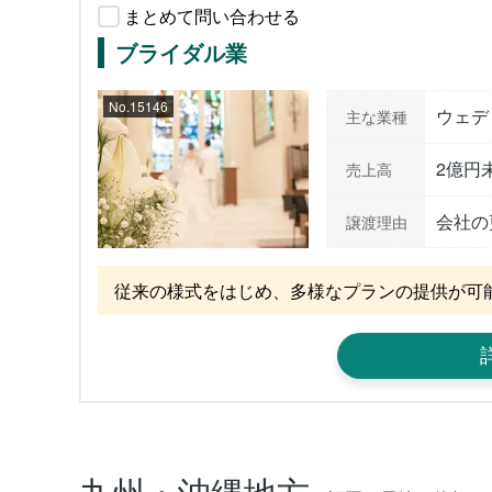
まとめて問い合わせる
ブライダル業
No.15146
ウェデ
主な業種
2億円
売上高
会社の
譲渡理由
従来の様式をはじめ、多様なプランの提供が可
九州・沖縄地方