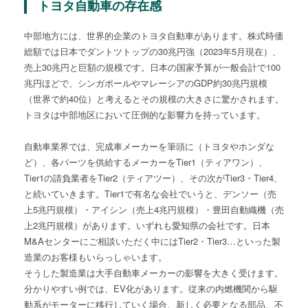
トヨタ自動車の存在感
中部地方には、世界的企業のトヨタ自動車があります。株式時価
総額では日本でダントツトップの30兆円強（2023年5月現在）、
売上30兆円と巨額の規模です。日本の国家予算が一般会計で100
兆円ほどで、シンガポールやマレーシアのGDP約30兆円規模
（世界で約40位）と考えるとその規模の大きさに驚かされます。
トヨタは中部地区において圧倒的な影響力を持っています。
自動車業界では、完成車メーカーを筆頭に（トヨタやホンダな
ど）、各パーツを供給するメーカーをTier1（ティアワン）、
Tier1の請負業者をTier2（ティアツー）、その次がTier3・Tier4、
と続いていきます。Tier1で有名な会社でいうと、デンソー（売
上5兆円規模）・アイシン（売上4兆円規模）・豊田自動織機（売
上2兆円規模）があります。いずれも愛知県の会社です。日本
M&Aセンターにご相談いただく中にはTier2・Tier3…といった製
造業のお客様もいらっしゃいます。
そうした製造業は大手自動車メーカーの影響を大きく受けます。
分かりやすい例では、EV化があります。従来の内燃機関から駆
動系がモーターに移行していく場合、新しく必要となる部品、不