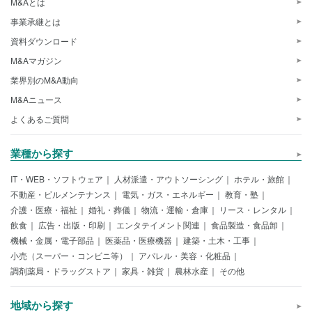
M&Aとは
事業承継とは
資料ダウンロード
M&Aマガジン
業界別のM&A動向
M&Aニュース
よくあるご質問
業種から探す
IT・WEB・ソフトウェア
人材派遣・アウトソーシング
ホテル・旅館
不動産・ビルメンテナンス
電気・ガス・エネルギー
教育・塾
介護・医療・福祉
婚礼・葬儀
物流・運輸・倉庫
リース・レンタル
飲食
広告・出版・印刷
エンタテイメント関連
食品製造・食品卸
機械・金属・電子部品
医薬品・医療機器
建築・土木・工事
小売（スーパー・コンビニ等）
アパレル・美容・化粧品
調剤薬局・ドラッグストア
家具・雑貨
農林水産
その他
地域から探す