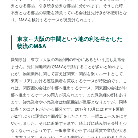
要となる部品、引き続き必要な部品に分かれます。そうした時、
不要となる部品の製造を請負っている会社は先行きが不透明とな
り、M&Aを検討するケースが見受けられます。
東京⇔大阪の中間という地の利を生かした
物流のM&A
愛知県は、東京⇔大阪の2経済圏の中心にあるという点も見逃せ
ません。先に同地域内でM&Aが完結することが多いと触れまし
たが、物流業界に関して言えば関東・関西を繋ぐルートとして、
東海エリアにおける運送業者を買収するケースが特徴的です。こ
れは、関西圏の会社が中部へ進出するケース、関東圏の会社が中
部へ進出するケースの両方が見られます。また異業種の例もあり
ます。卸売業者や小売業者は物流機能が重要となりますが、同時
に多くのコストがかかる部分です。2017年10月にはヤマト運輸
が27年ぶりに運賃の全面改訂をしたことで、一躍ニュースをにぎ
やかしました。それに追随する形で、値上げに踏み切る会社も少
なくなかったようです。一般事業者からすれば運賃で業績が大き
く左右されてしまうため、これを内製化しようという動きも見ら