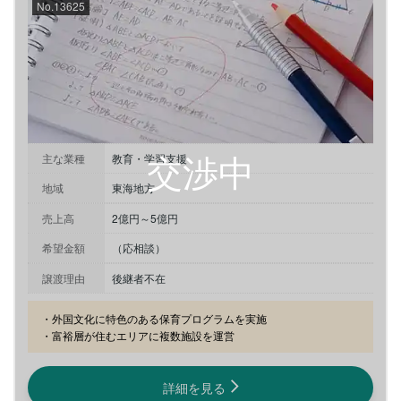
No.13625
主な業種
教育・学習支援
地域
東海地方
売上高
2億円～5億円
希望金額
（応相談）
譲渡理由
後継者不在
・外国文化に特色のある保育プログラムを実施

・富裕層が住むエリアに複数施設を運営
詳細を見る