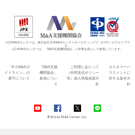
※日本M&Aセンターは、株式会社日本M&Aセンターホールディングス（2127）のグループで
す。
※日本M&Aセンターは、「M&A支援機関協会」に幹事会員として参画しています。
「中小M&Aガ
「M&A支援
ご利用にあたって
カスタマーハ
イドライン」の
機関協会」
（外部送信ポリシー
ラスメントに
遵守について
参画につい
等）
個人情報保護方
対する基本方
て
針
針
© Nihon M&A Center Inc.