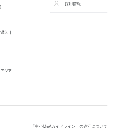
採用情報
問
食品卸
東アジア
「中小M&Aガイドライン」の遵守について