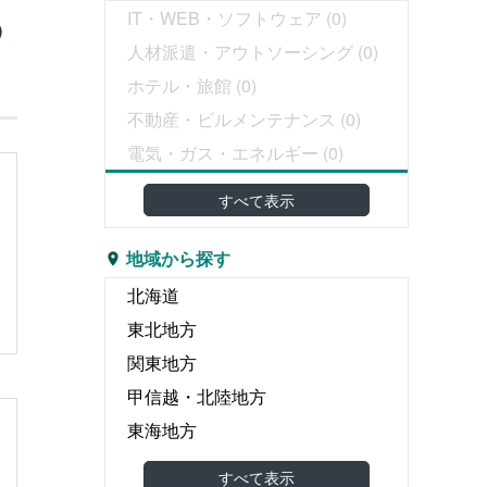
の
IT・WEB・ソフトウェア
(0)
人材派遣・アウトソーシング
(0)
ホテル・旅館
(0)
不動産・ビルメンテナンス
(0)
電気・ガス・エネルギー
(0)
教育・塾
すべて表示
介護・医療・福祉
(0)
婚礼・葬儀
(0)
地域から探す
物流・運輸・倉庫
(0)
北海道
リース・レンタル
(0)
東北地方
飲食
(0)
関東地方
広告・出版・印刷
(0)
甲信越・北陸地方
エンタテイメント関連
(0)
東海地方
食品製造・食品卸
(0)
関西地方
すべて表示