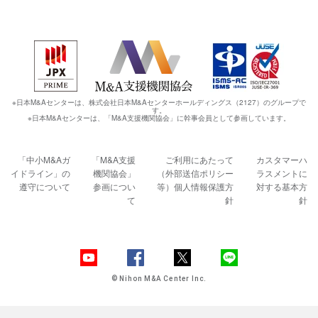
※日本M&Aセンターは、株式会社日本M&Aセンターホールディングス（2127）のグループで
す。
※日本M&Aセンターは、「M&A支援機関協会」に幹事会員として参画しています。
「中小M&Aガ
「M&A支援
ご利用にあたって
カスタマーハ
イドライン」の
機関協会」
（外部送信ポリシー
ラスメントに
遵守について
参画につい
等）
個人情報保護方
対する基本方
て
針
針
© Nihon M&A Center Inc.