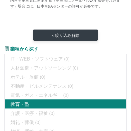
内容を第三者に開示する（第三者にメール・FAXする等を含みま
す）場合には、日本M&Aセンターの許可が必要です。
× 絞り込み解除
業種から探す
IT・WEB・ソフトウェア
(0)
人材派遣・アウトソーシング
(0)
ホテル・旅館
(0)
不動産・ビルメンテナンス
(0)
電気・ガス・エネルギー
(0)
教育・塾
介護・医療・福祉
(0)
婚礼・葬儀
(0)