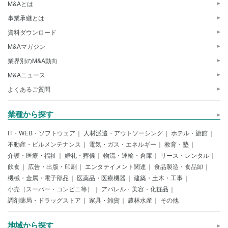
M&Aとは
事業承継とは
資料ダウンロード
M&Aマガジン
業界別のM&A動向
M&Aニュース
よくあるご質問
業種から探す
IT・WEB・ソフトウェア
人材派遣・アウトソーシング
ホテル・旅館
不動産・ビルメンテナンス
電気・ガス・エネルギー
教育・塾
介護・医療・福祉
婚礼・葬儀
物流・運輸・倉庫
リース・レンタル
飲食
広告・出版・印刷
エンタテイメント関連
食品製造・食品卸
機械・金属・電子部品
医薬品・医療機器
建築・土木・工事
小売（スーパー・コンビニ等）
アパレル・美容・化粧品
調剤薬局・ドラッグストア
家具・雑貨
農林水産
その他
地域から探す